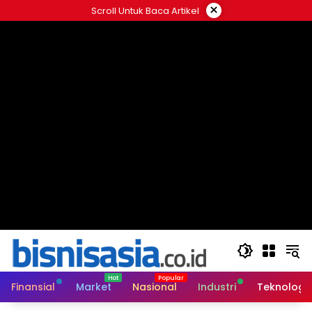
Langsung
×
Scroll Untuk Baca Artikel
ke
konten
Finansial
Market
Nasional
Industri
Teknologi