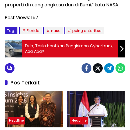
properti di ruang angkasa dan di Bumi,” kata NASA.
Post Views:
157
Tag:
Florida
nasa
puing antariksa
Duh, Tesla Hentikan Pengiriman Cybertruck,
Ada Apa?
Pos Terkait
Headline
Headline