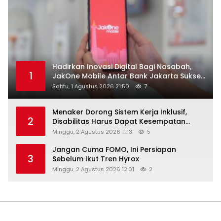
Hadirkan Inovasi Digital Bagi Nasabah,
1
JakOne Mobile Antar Bank Jakarta Sukses
Raih Digital Excellence Awards 2026
Sabtu, 1 Agustus 2026 21:50
7
Menaker Dorong Sistem Kerja Inklusif,
2
Disabilitas Harus Dapat Kesempatan
Setara
Minggu, 2 Agustus 2026 11:13
5
Jangan Cuma FOMO, Ini Persiapan
3
Sebelum Ikut Tren Hyrox
Minggu, 2 Agustus 2026 12:01
2