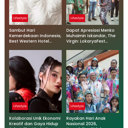
Lifestyle
Lifestyle
Sambut Hari
Dapat Apresiasi Menko
Kemerdekaan Indonesia,
Muhaimin Iskandar, The
Best Western Hotel
Virgin: LokaryaFest
Hadirkan The Freedom
Panggung Keren Sukses
Stay Diskon Hingga 45%
Pertemukan Kolaborasi
Apik
Lifestyle
Lifestyle
Kolaborasi Unik Ekonomi
Rayakan Hari Anak
Kreatif dan Gaya Hidup
Nasional 2026,