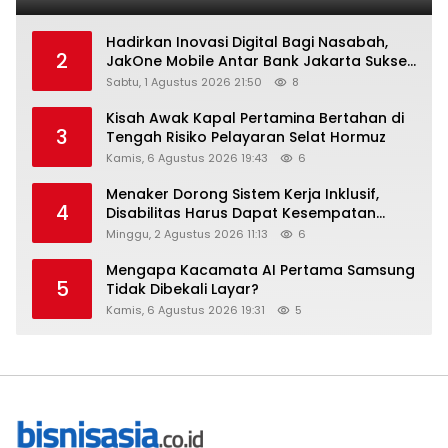
Hadirkan Inovasi Digital Bagi Nasabah,
2
JakOne Mobile Antar Bank Jakarta Sukses
Raih Digital Excellence Awards 2026
Sabtu, 1 Agustus 2026 21:50
8
Kisah Awak Kapal Pertamina Bertahan di
3
Tengah Risiko Pelayaran Selat Hormuz
Kamis, 6 Agustus 2026 19:43
6
Menaker Dorong Sistem Kerja Inklusif,
4
Disabilitas Harus Dapat Kesempatan
Setara
Minggu, 2 Agustus 2026 11:13
6
Mengapa Kacamata AI Pertama Samsung
5
Tidak Dibekali Layar?
Kamis, 6 Agustus 2026 19:31
5