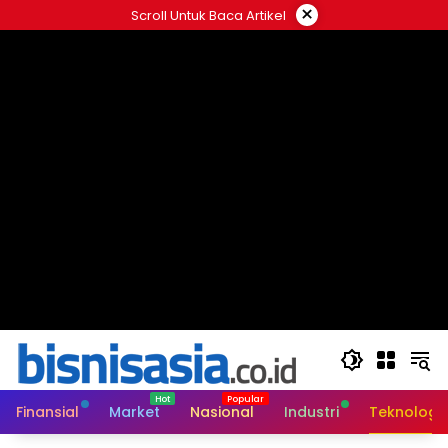
Langsung
×
Scroll Untuk Baca Artikel
ke
konten
Finansial
Market
Nasional
Industri
Teknologi