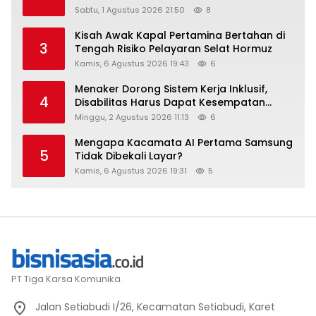
Raih Digital Excellence Awards 2026
Sabtu, 1 Agustus 2026 21:50
8
Kisah Awak Kapal Pertamina Bertahan di
3
Tengah Risiko Pelayaran Selat Hormuz
Kamis, 6 Agustus 2026 19:43
6
Menaker Dorong Sistem Kerja Inklusif,
4
Disabilitas Harus Dapat Kesempatan
Setara
Minggu, 2 Agustus 2026 11:13
6
Mengapa Kacamata AI Pertama Samsung
5
Tidak Dibekali Layar?
Kamis, 6 Agustus 2026 19:31
5
PT Tiga Karsa Komunika.
Jalan Setiabudi I/26, Kecamatan Setiabudi, Karet