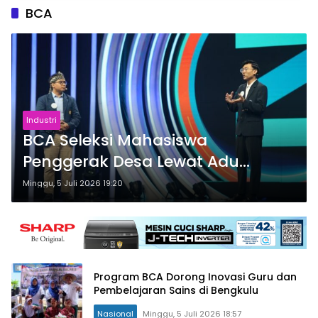
BCA
Industri
BCA Seleksi Mahasiswa
Penggerak Desa Lewat Adu
Gagasan Genera-Z Berbakti
Minggu, 5 Juli 2026 19:20
Program BCA Dorong Inovasi Guru dan
Pembelajaran Sains di Bengkulu
Nasional
Minggu, 5 Juli 2026 18:57