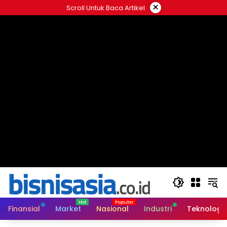
Langsung
×
Scroll Untuk Baca Artikel
ke
konten
Finansial
Market
Nasional
Industri
Teknologi