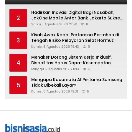
Hadirkan Inovasi Digital Bagi Nasabah,
2
JakOne Mobile Antar Bank Jakarta Sukses
Raih Digital Excellence Awards 2026
Sabtu, 1 Agustus 2026 21:50
8
Kisah Awak Kapal Pertamina Bertahan di
3
Tengah Risiko Pelayaran Selat Hormuz
Kamis, 6 Agustus 2026 19:43
6
Menaker Dorong Sistem Kerja Inklusif,
4
Disabilitas Harus Dapat Kesempatan
Setara
Minggu, 2 Agustus 2026 11:13
6
Mengapa Kacamata AI Pertama Samsung
5
Tidak Dibekali Layar?
Kamis, 6 Agustus 2026 19:31
5