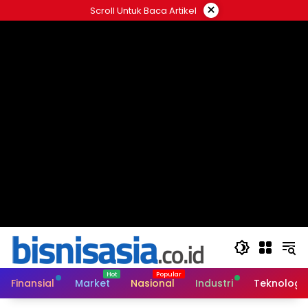
Langsung
×
Scroll Untuk Baca Artikel
ke
konten
Finansial
Market
Nasional
Industri
Teknologi