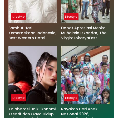
Lifestyle
Lifestyle
Sambut Hari
Dapat Apresiasi Menko
Kemerdekaan Indonesia,
Muhaimin Iskandar, The
Best Western Hotel
Virgin: LokaryaFest
Hadirkan The Freedom
Panggung Keren Sukses
Stay Diskon Hingga 45%
Pertemukan Kolaborasi
Apik
Lifestyle
Lifestyle
Kolaborasi Unik Ekonomi
Rayakan Hari Anak
Kreatif dan Gaya Hidup
Nasional 2026,