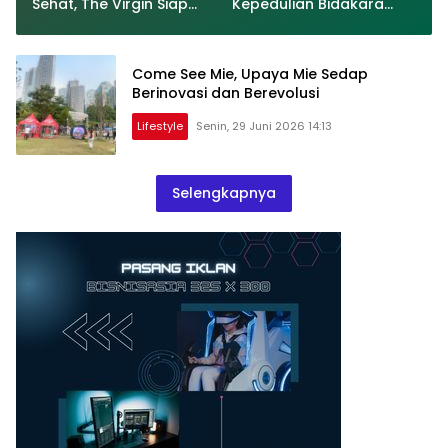
Sehat, The Virgin Siap
Kepedulian Bidakara
Meriahkan Panggung
Jakarta Pada Tumbuh
LokaryaFest 2026
Kembang Anak Lewat
Acara Where Hope
Come See Mie, Upaya Mie Sedap
Begins
Berinovasi dan Berevolusi
Lifestyle
Senin, 29 Juni 2026 14:13
Selengkapnya