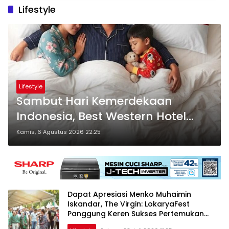
Lifestyle
Lifestyle
Sambut Hari Kemerdekaan
Indonesia, Best Western Hotel
Hadirkan The Freedom Stay
Kamis, 6 Agustus 2026 22:25
Diskon Hingga 45%
Dapat Apresiasi Menko Muhaimin
Iskandar, The Virgin: LokaryaFest
Panggung Keren Sukses Pertemukan
Kolaborasi Apik