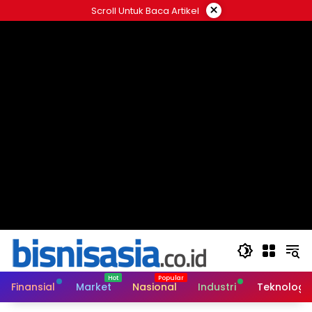
Langsung
×
Scroll Untuk Baca Artikel
ke
konten
Finansial
Market
Nasional
Industri
Teknologi