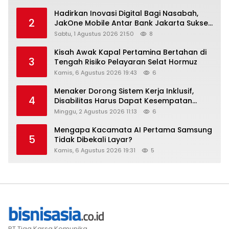
Hadirkan Inovasi Digital Bagi Nasabah,
2
JakOne Mobile Antar Bank Jakarta Sukses
Raih Digital Excellence Awards 2026
Sabtu, 1 Agustus 2026 21:50
8
Kisah Awak Kapal Pertamina Bertahan di
3
Tengah Risiko Pelayaran Selat Hormuz
Kamis, 6 Agustus 2026 19:43
6
Menaker Dorong Sistem Kerja Inklusif,
4
Disabilitas Harus Dapat Kesempatan
Setara
Minggu, 2 Agustus 2026 11:13
6
Mengapa Kacamata AI Pertama Samsung
5
Tidak Dibekali Layar?
Kamis, 6 Agustus 2026 19:31
5
PT Tiga Karsa Komunika.