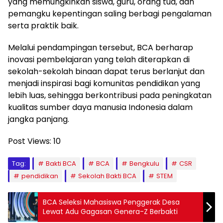
yang memungkinkan siswa, guru, orang tua, dan
pemangku kepentingan saling berbagi pengalaman
serta praktik baik.
Melalui pendampingan tersebut, BCA berharap
inovasi pembelajaran yang telah diterapkan di
sekolah-sekolah binaan dapat terus berlanjut dan
menjadi inspirasi bagi komunitas pendidikan yang
lebih luas, sehingga berkontribusi pada peningkatan
kualitas sumber daya manusia Indonesia dalam
jangka panjang.
Post Views:
10
Tag:
Bakti BCA
BCA
Bengkulu
CSR
pendidikan
Sekolah Bakti BCA
STEM
BCA Seleksi Mahasiswa Penggerak Desa
Lewat Adu Gagasan Genera-Z Berbakti