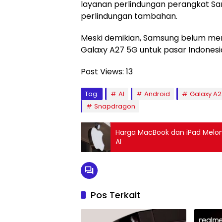
layanan perlindungan perangkat S
perlindungan tambahan.
Meski demikian, Samsung belum m
Galaxy A27 5G untuk pasar Indonesi
Post Views:
13
Tag:
AI
Android
Galaxy A2
Snapdragon
Harga MacBook dan iPad Melonj
AI
Pos Terkait