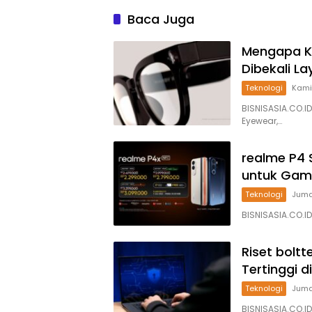
Baca Juga
Mengapa K
Dibekali La
Teknologi
Kami
BISNISASIA.CO.I
Eyewear,…
realme P4 
untuk Gam
Teknologi
Jumat
BISNISASIA.CO.I
Riset bolt
Tertinggi di
Teknologi
Jumat
BISNISASIA.CO.ID