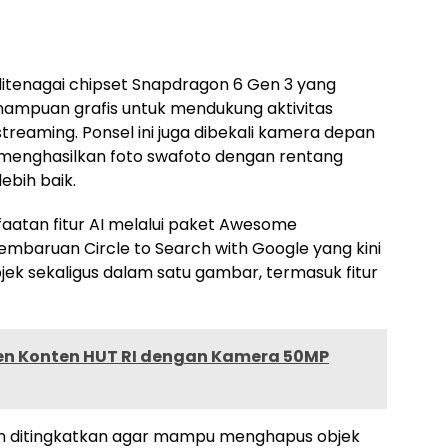
ditenagai chipset Snapdragon 6 Gen 3 yang
ampuan grafis untuk mendukung aktivitas
treaming. Ponsel ini juga dibekali kamera depan
menghasilkan foto swafoto dengan rentang
ebih baik.
atan fitur AI melalui paket Awesome
pembaruan Circle to Search with Google yang kini
k sekaligus dalam satu gambar, termasuk fitur
ren Konten HUT RI dengan Kamera 50MP
elah ditingkatkan agar mampu menghapus objek