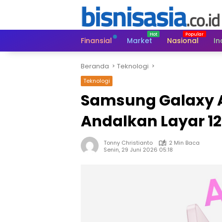
Langsung
ke
konten
Finansial
Market
Nasional
In
Beranda
Teknologi
Teknologi
Samsung Galaxy A
Andalkan Layar 12
Tonny Christianto
2 Min Baca
Senin, 29 Juni 2026 05:18