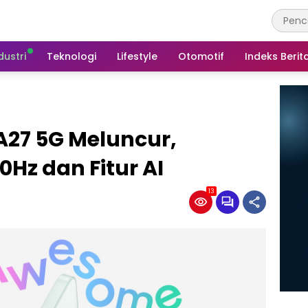
dustri
Teknologi
Lifestyle
Otomotif
Indeks Berit
27 5G Meluncur,
0Hz dan Fitur AI
13