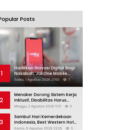
Popular Posts
Hadirkan Inovasi Digital Bagi
1
Nasabah, JakOne Mobile
Antar Bank Jakarta Sukses
Sabtu, 1 Agustus 2026 21:50
7
Raih Digital Excellence
Awards 2026
Menaker Dorong Sistem Kerja
2
Inklusif, Disabilitas Harus
Dapat Kesempatan Setara
Minggu, 2 Agustus 2026 11:13
5
Sambut Hari Kemerdekaan
3
Indonesia, Best Western Hotel
Hadirkan The Freedom Stay
Kamis, 6 Agustus 2026 22:25
3