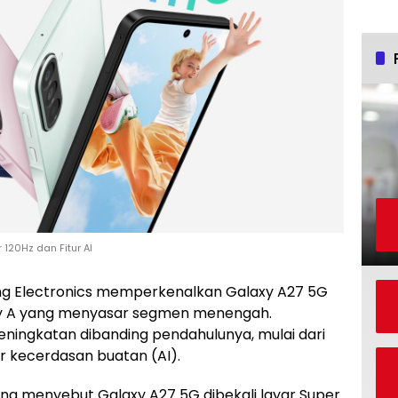
120Hz dan Fitur AI
 Electronics memperkenalkan Galaxy A27 5G
axy A yang menyasar segmen menengah.
ningkatan dibanding pendahulunya, mulai dari
tur kecerdasan buatan (AI).
g menyebut Galaxy A27 5G dibekali layar Super