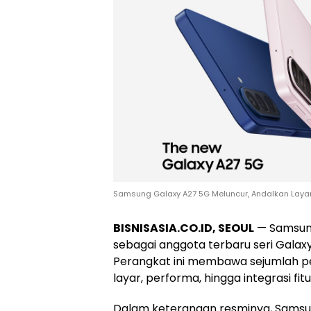
Samsung Galaxy A27 5G Meluncur, Andalkan Layar 
BISNISASIA.CO.ID, SEOUL
— Samsung
sebagai anggota terbaru seri Gal
Perangkat ini membawa sejumlah pe
layar, performa, hingga integrasi fi
Dalam keterangan resminya, Samsun