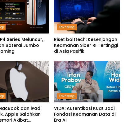
ogi
Teknologi
P4 Series Meluncur,
Riset bolttech: Kesenjangan
an Baterai Jumbo
Keamanan Siber RI Tertinggi
Gaming
di Asia Pasifik
ogi
Teknologi
MacBook dan iPad
VIDA: Autentikasi Kuat Jadi
k, Apple Salahkan
Fondasi Keamanan Data di
Memori Akibat
Era AI
g AI