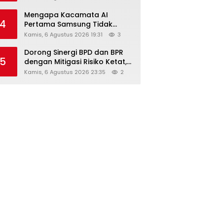
Diskon Hingga 45%
Mengapa Kacamata AI
4
Pertama Samsung Tidak
Dibekali Layar?
Kamis, 6 Agustus 2026 19:31
3
Dorong Sinergi BPD dan BPR
5
dengan Mitigasi Risiko Ketat,
Ini Penjelasan Ketum
Kamis, 6 Agustus 2026 23:35
2
Asbanda