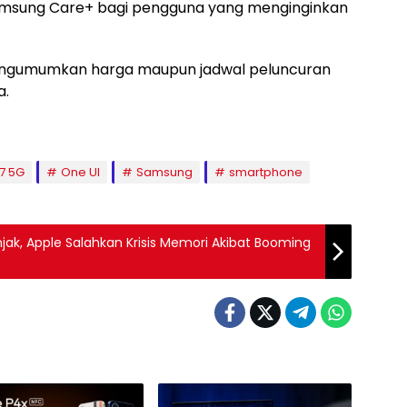
amsung Care+ bagi pengguna yang menginginkan
engumumkan harga maupun jadwal peluncuran
a.
7 5G
One UI
Samsung
smartphone
ak, Apple Salahkan Krisis Memori Akibat Booming