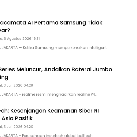
acamata AI Pertama Samsung Tidak
yar?
s, 6 Agustus 2026 19:31
D, JAKARTA — Ketika Samsung memperkenalkan Intelligent
Series Meluncur, Andalkan Baterai Jumbo
ing
, 3 Juli 2026 04:28
D, JAKARTA – realme resmi menghadirkan realme P4…
tech: Kesenjangan Keamanan Siber RI
 Asia Pasifik
, 3 Juli 2026 04:20
, JAKARTA – Perusahaan insurtech global bolttech