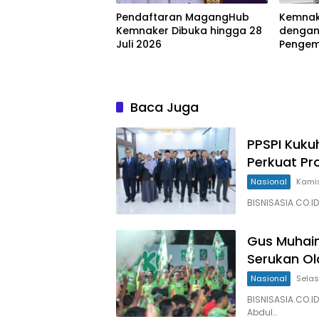
Pendaftaran MagangHub
Kemnak
Kemnaker Dibuka hingga 28
dengan
Juli 2026
Penge
Baca Juga
PPSPI Kuku
Perkuat Pr
Nasional
Kamis
BISNISASIA.CO.ID
Gus Muhaim
Serukan Ol
Nasional
Selas
BISNISASIA.CO.I
Abdul…