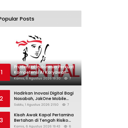
Popular Posts
Prudential Indonesia Perkuat
1
Kompetensi AI Karyawan
Lewat AI Week
Kamis, 6 Agustus 2026 19:30
7
Hadirkan Inovasi Digital Bagi
2
Nasabah, JakOne Mobile
Antar Bank Jakarta Sukses
Sabtu, 1 Agustus 2026 21:50
7
Raih Digital Excellence
Awards 2026
Kisah Awak Kapal Pertamina
3
Bertahan di Tengah Risiko
Pelayaran Selat Hormuz
Kamis, 6 Agustus 2026 19:43
6