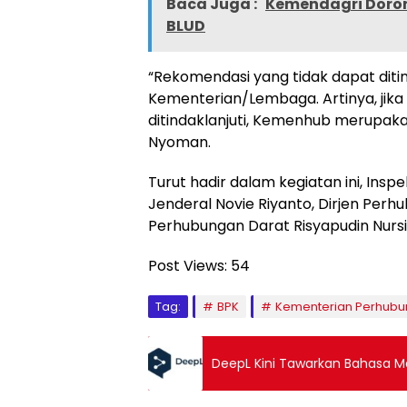
Baca Juga :
Kemendagri Doro
BLUD
“Rekomendasi yang tidak dapat ditind
Kementerian/Lembaga. Artinya, jika
ditindaklanjuti, Kemenhub merupakan
Nyoman.
Turut hadir dalam kegiatan ini, Insp
Jenderal Novie Riyanto, Dirjen Perhub
Perhubungan Darat Risyapudin Nursin
Post Views:
54
Tag:
BPK
Kementerian Perhub
DeepL Kini Tawarkan Bahasa Ma