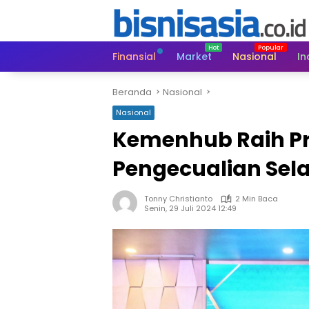
Langsung
ke
konten
Finansial
Market
Nasional
In
Beranda
Nasional
Nasional
Kemenhub Raih Pr
Pengecualian Sela
Tonny Christianto
2 Min Baca
Senin, 29 Juli 2024 12:49