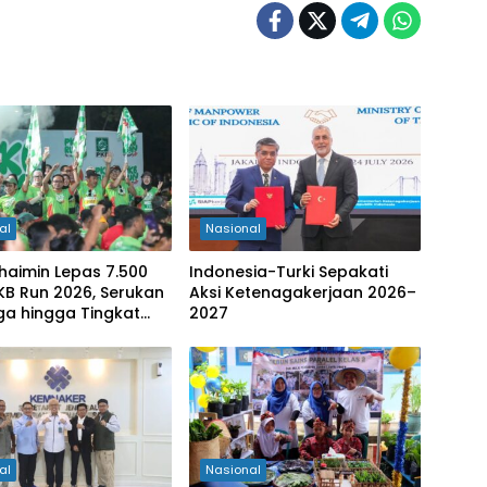
al
Nasional
haimin Lepas 7.500
Indonesia-Turki Sepakati
PKB Run 2026, Serukan
Aksi Ketenagakerjaan 2026–
ga hingga Tingkat
2027
ten
al
Nasional