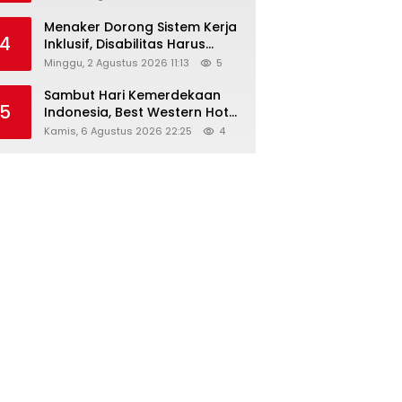
Menaker Dorong Sistem Kerja
4
Inklusif, Disabilitas Harus
Dapat Kesempatan Setara
Minggu, 2 Agustus 2026 11:13
5
Sambut Hari Kemerdekaan
5
Indonesia, Best Western Hotel
Hadirkan The Freedom Stay
Kamis, 6 Agustus 2026 22:25
4
Diskon Hingga 45%