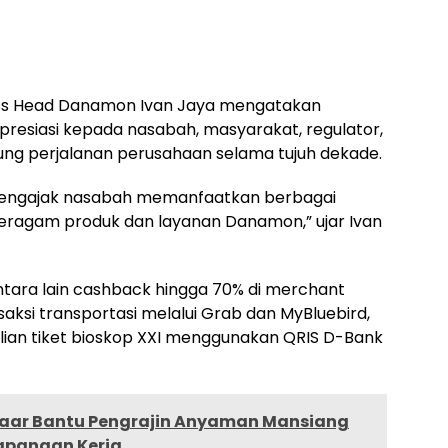
ess Head Danamon Ivan Jaya mengatakan
resiasi kepada nasabah, masyarakat, regulator,
ng perjalanan perusahaan selama tujuh dekade.
 mengajak nasabah memanfaatkan berbagai
ragam produk dan layanan Danamon,” ujar Ivan
tara lain cashback hingga 70% di merchant
ksi transportasi melalui Grab dan MyBluebird,
ian tiket bioskop XXI menggunakan QRIS D-Bank
aar Bantu Pengrajin Anyaman Mansiang
apangan Kerja