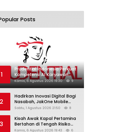
Popular Posts
Prudential Indonesia Perkuat
1
Kompetensi AI Karyawan
Lewat AI Week
Kamis, 6 Agustus 2026 19:30
9
Hadirkan Inovasi Digital Bagi
2
Nasabah, JakOne Mobile
Antar Bank Jakarta Sukses
Sabtu, 1 Agustus 2026 21:50
8
Raih Digital Excellence
Awards 2026
Kisah Awak Kapal Pertamina
3
Bertahan di Tengah Risiko
Pelayaran Selat Hormuz
Kamis, 6 Agustus 2026 19:43
6