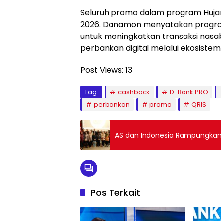
Seluruh promo dalam program Hujan 
2026. Danamon menyatakan program
untuk meningkatkan transaksi nas
perbankan digital melalui ekosistem
Post Views:
13
Tag:
cashback
D-Bank PRO
perbankan
promo
QRIS
AS dan Indonesia Rampungkan 
Pos Terkait