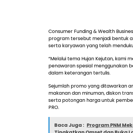
Consumer Funding & Wealth Busin
program tersebut menjadi bentuk ap
serta karyawan yang telah menduku
“Melalui tema Hujan Kejutan, kami
penawaran spesial menggunakan be
dalam keterangan tertulis.
Sejumlah promo yang ditawarkan an
makanan dan minuman, diskon transa
serta potongan harga untuk pembel
PRO.
Baca Juga :
Program PNM Mek
Tingkatkan Omset dan Buka L