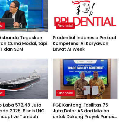
al
Finansial
Asbanda Tegaskan
Prudential Indonesia Perkuat
kan Cuma Modal, tapi
Kompetensi AI Karyawan
 IT dan SDM
Lewat AI Week
al
Finansial
p Laba 572,48 Juta
PGE Kantongi Fasilitas 75
ada 2025, Bisnis LNG
Juta Dolar AS dari Mizuho
ncaptive Tumbuh
untuk Dukung Proyek Panas
Bumi