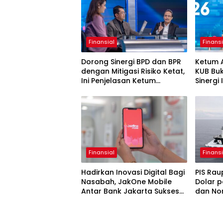
Finansial
Finansi
Dorong Sinergi BPD dan BPR
Ketum 
dengan Mitigasi Risiko Ketat,
KUB Bu
Ini Penjelasan Ketum
Sinergi
Asbanda
Finansial
Finansi
Hadirkan Inovasi Digital Bagi
PIS Rau
Nasabah, JakOne Mobile
Dolar p
Antar Bank Jakarta Sukses
dan No
Raih Digital Excellence
Awards 2026