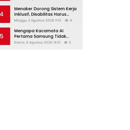
Menaker Dorong Sistem Kerja
4
Inklusif, Disabilitas Harus
Dapat Kesempatan Setara
Minggu, 2 Agustus 2026 11:13
6
Mengapa Kacamata AI
5
Pertama Samsung Tidak
Dibekali Layar?
Kamis, 6 Agustus 2026 19:31
5