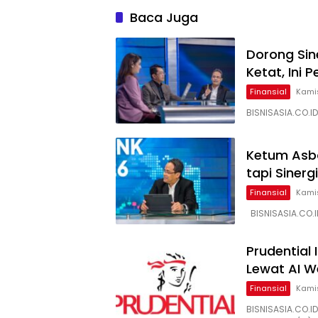
Baca Juga
Dorong Sin
Ketat, Ini
Finansial
Kamis
BISNISASIA.CO.I
Ketum Asb
tapi Sinerg
Finansial
Kamis
BISNISASIA.CO.
Prudential
Lewat AI W
Finansial
Kamis
BISNISASIA.CO.I