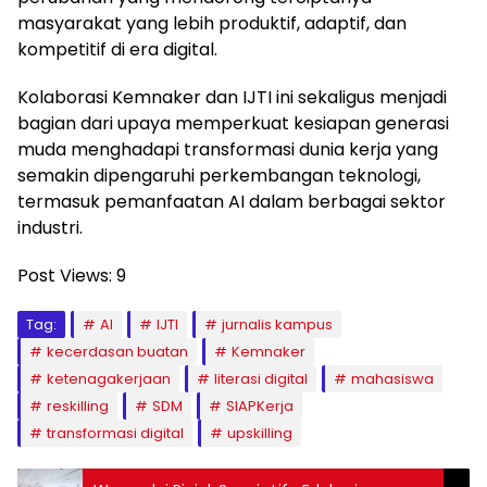
masyarakat yang lebih produktif, adaptif, dan
kompetitif di era digital.
Kolaborasi Kemnaker dan IJTI ini sekaligus menjadi
bagian dari upaya memperkuat kesiapan generasi
muda menghadapi transformasi dunia kerja yang
semakin dipengaruhi perkembangan teknologi,
termasuk pemanfaatan AI dalam berbagai sektor
industri.
Post Views:
9
Tag:
AI
IJTI
jurnalis kampus
kecerdasan buatan
Kemnaker
ketenagakerjaan
literasi digital
mahasiswa
reskilling
SDM
SIAPKerja
transformasi digital
upskilling