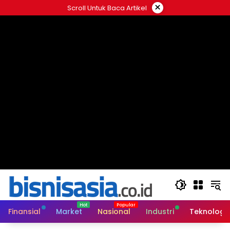
Langsung
×
Scroll Untuk Baca Artikel
ke
konten
Finansial
Market
Nasional
Industri
Teknologi