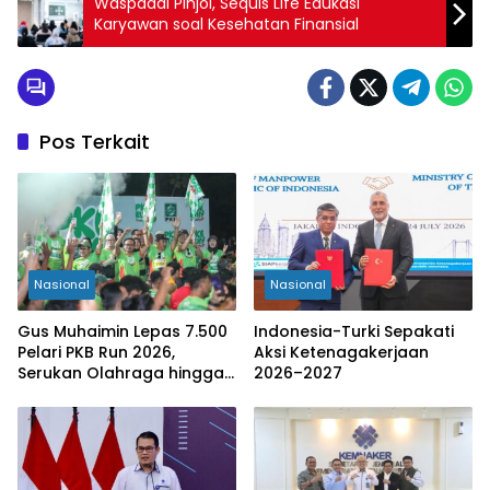
Waspadai Pinjol, Sequis Life Edukasi
Karyawan soal Kesehatan Finansial
Pos Terkait
Nasional
Nasional
Gus Muhaimin Lepas 7.500
Indonesia-Turki Sepakati
Pelari PKB Run 2026,
Aksi Ketenagakerjaan
Serukan Olahraga hingga
2026–2027
Tingkat Kabupaten