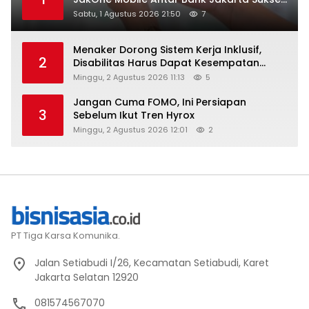
Raih Digital Excellence Awards 2026
Sabtu, 1 Agustus 2026 21:50
7
Menaker Dorong Sistem Kerja Inklusif,
2
Disabilitas Harus Dapat Kesempatan
Setara
Minggu, 2 Agustus 2026 11:13
5
Jangan Cuma FOMO, Ini Persiapan
3
Sebelum Ikut Tren Hyrox
Minggu, 2 Agustus 2026 12:01
2
PT Tiga Karsa Komunika.
Jalan Setiabudi I/26, Kecamatan Setiabudi, Karet
Jakarta Selatan 12920
081574567070