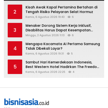
Kisah Awak Kapal Pertamina Bertahan di
2
Tengah Risiko Pelayaran Selat Hormuz
Kamis, 6 Agustus 2026 19:43
6
Menaker Dorong Sistem Kerja Inklusif,
3
Disabilitas Harus Dapat Kesempatan
Setara
Minggu, 2 Agustus 2026 11:13
6
Mengapa Kacamata AI Pertama Samsung
4
Tidak Dibekali Layar?
Kamis, 6 Agustus 2026 19:31
5
Sambut Hari Kemerdekaan Indonesia,
5
Best Western Hotel Hadirkan The Freedom
Stay Diskon Hingga 45%
Kamis, 6 Agustus 2026 22:25
4