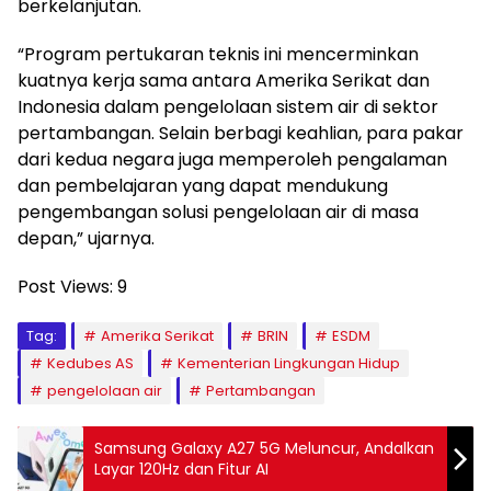
berkelanjutan.
“Program pertukaran teknis ini mencerminkan
kuatnya kerja sama antara Amerika Serikat dan
Indonesia dalam pengelolaan sistem air di sektor
pertambangan. Selain berbagi keahlian, para pakar
dari kedua negara juga memperoleh pengalaman
dan pembelajaran yang dapat mendukung
pengembangan solusi pengelolaan air di masa
depan,” ujarnya.
Post Views:
9
Tag:
Amerika Serikat
BRIN
ESDM
Kedubes AS
Kementerian Lingkungan Hidup
pengelolaan air
Pertambangan
Samsung Galaxy A27 5G Meluncur, Andalkan
Layar 120Hz dan Fitur AI