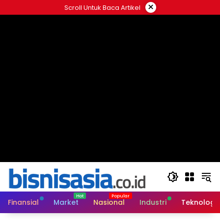
Langsung
×
Scroll Untuk Baca Artikel
ke
konten
Finansial
Market
Nasional
Industri
Teknologi