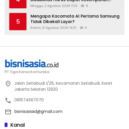
Setara
Minggu, 2 Agustus 2026 11:13
6
Mengapa Kacamata AI Pertama Samsung
5
Tidak Dibekali Layar?
Kamis, 6 Agustus 2026 19:31
5
PT Tiga Karsa Komunika.
Jalan Setiabudi I/26, Kecamatan Setiabudi, Karet
Jakarta Selatan 12920
081574567070
bisnisasiaid@gmail.com
Kanal