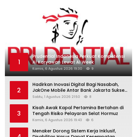
Prudential Indonesia Perkuat Kompetensi
1
AI Karyawan Lewat AI Week
Kamis, 6 Agustus 2026 19:30
9
Hadirkan Inovasi Digital Bagi Nasabah,
2
JakOne Mobile Antar Bank Jakarta Sukses
Raih Digital Excellence Awards 2026
Sabtu, 1 Agustus 2026 21:50
8
Kisah Awak Kapal Pertamina Bertahan di
3
Tengah Risiko Pelayaran Selat Hormuz
Kamis, 6 Agustus 2026 19:43
6
Menaker Dorong Sistem Kerja Inklusif,
4
Disabilitas Harus Dapat Kesempatan