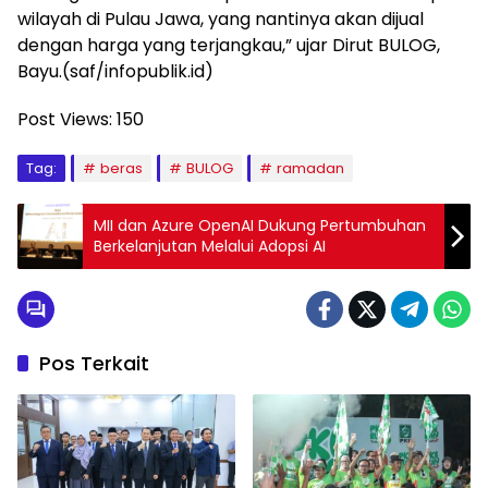
wilayah di Pulau Jawa, yang nantinya akan dijual
dengan harga yang terjangkau,” ujar Dirut BULOG,
Bayu.(saf/infopublik.id)
Post Views:
150
Tag:
beras
BULOG
ramadan
MII dan Azure OpenAI Dukung Pertumbuhan
Berkelanjutan Melalui Adopsi AI
Pos Terkait