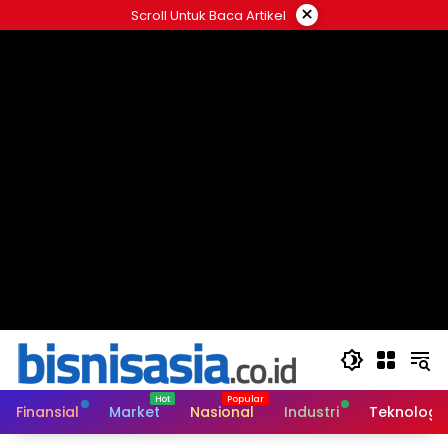
Langsung
×
Scroll Untuk Baca Artikel
ke
konten
Finansial
Market
Nasional
Industri
Teknologi