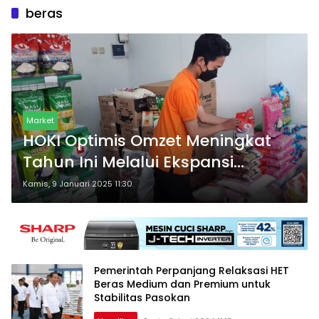
beras
Market
HOKI Optimis Omzet Meningkat
Tahun Ini Melalui Ekspansi
Jaringan Distribusi
Kamis, 9 Januari 2025 11:30
Pemerintah Perpanjang Relaksasi HET
Beras Medium dan Premium untuk
Stabilitas Pasokan