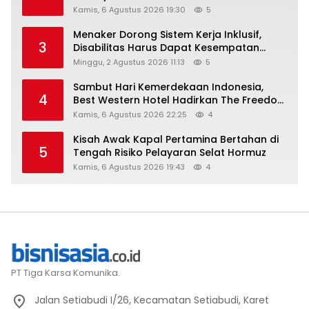
Kamis, 6 Agustus 2026 19:30
5
Menaker Dorong Sistem Kerja Inklusif,
3
Disabilitas Harus Dapat Kesempatan
Setara
Minggu, 2 Agustus 2026 11:13
5
Sambut Hari Kemerdekaan Indonesia,
4
Best Western Hotel Hadirkan The Freedom
Stay Diskon Hingga 45%
Kamis, 6 Agustus 2026 22:25
4
Kisah Awak Kapal Pertamina Bertahan di
5
Tengah Risiko Pelayaran Selat Hormuz
Kamis, 6 Agustus 2026 19:43
4
PT Tiga Karsa Komunika.
Jalan Setiabudi I/26, Kecamatan Setiabudi, Karet