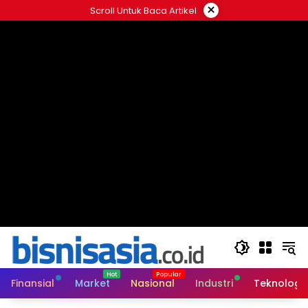
Langsung
×
Scroll Untuk Baca Artikel
ke
konten
Finansial
Market
Nasional
Industri
Teknologi