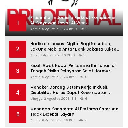
Prudential Indonesia Perkuat Kompetensi
1
AI Karyawan Lewat AI Week
Kamis, 6 Agustus 2026 19:30
9
Hadirkan Inovasi Digital Bagi Nasabah,
2
JakOne Mobile Antar Bank Jakarta Sukses
Raih Digital Excellence Awards 2026
Sabtu, 1 Agustus 2026 21:50
8
Kisah Awak Kapal Pertamina Bertahan di
3
Tengah Risiko Pelayaran Selat Hormuz
Kamis, 6 Agustus 2026 19:43
6
Menaker Dorong Sistem Kerja Inklusif,
4
Disabilitas Harus Dapat Kesempatan
Setara
Minggu, 2 Agustus 2026 11:13
6
Mengapa Kacamata AI Pertama Samsung
5
Tidak Dibekali Layar?
Kamis, 6 Agustus 2026 19:31
5