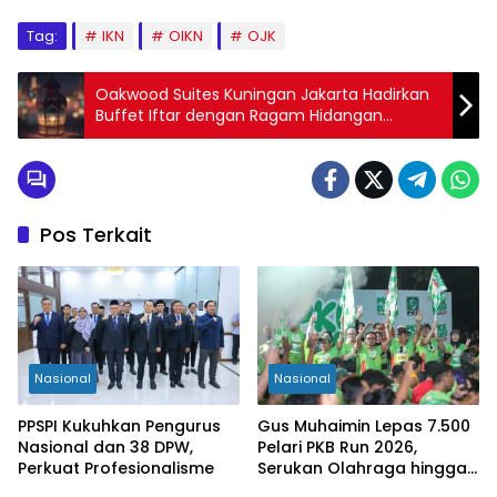
Tag:
IKN
OIKN
OJK
Oakwood Suites Kuningan Jakarta Hadirkan
Buffet Iftar dengan Ragam Hidangan
Menggugah Selera
Pos Terkait
Nasional
Nasional
PPSPI Kukuhkan Pengurus
Gus Muhaimin Lepas 7.500
Nasional dan 38 DPW,
Pelari PKB Run 2026,
Perkuat Profesionalisme
Serukan Olahraga hingga
Tingkat Kabupaten