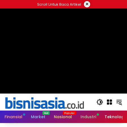
Langsung
×
Scroll Untuk Baca Artikel
ke
konten
Finansial
Market
Nasional
Industri
Teknologi