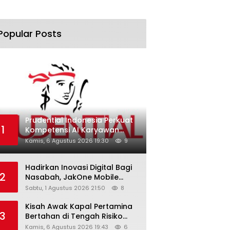
Popular Posts
Prudential Indonesia Perkuat
1
Kompetensi AI Karyawan
Lewat AI Week
Kamis, 6 Agustus 2026 19:30
9
Hadirkan Inovasi Digital Bagi
2
Nasabah, JakOne Mobile
Antar Bank Jakarta Sukses
Sabtu, 1 Agustus 2026 21:50
8
Raih Digital Excellence
Awards 2026
Kisah Awak Kapal Pertamina
3
Bertahan di Tengah Risiko
Pelayaran Selat Hormuz
Kamis, 6 Agustus 2026 19:43
6