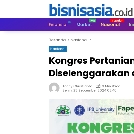
Langsung
ke
konten
Finansial
Market
Nasional
In
Beranda
Nasional
Nasional
Kongres Pertanian
Diselenggarakan 
Tonny Christianto
3 Min Baca
Senin, 23 September 2024 02:40