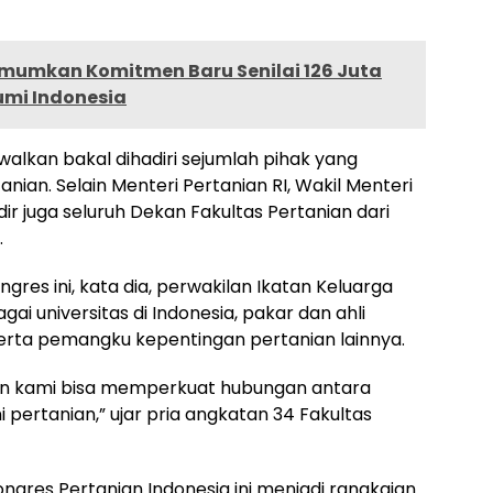
Umumkan Komitmen Baru Senilai 126 Juta
umi Indonesia
walkan bakal dihadiri sejumlah pihak yang
ian. Selain Menteri Pertanian RI, Wakil Menteri
dir juga seluruh Dekan Fakultas Pertanian dari
.
es ini, kata dia, perwakilan Ikatan Keluarga
gai universitas di Indonesia, pakar dan ahli
 serta pemangku kepentingan pertanian lainnya.
pan kami bisa memperkuat hubungan antara
pertanian,” ujar pria angkatan 34 Fakultas
gres Pertanian Indonesia ini menjadi rangkaian