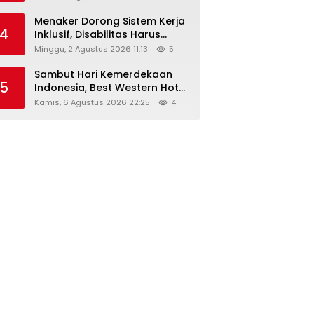
Menaker Dorong Sistem Kerja
4
Inklusif, Disabilitas Harus
Dapat Kesempatan Setara
Minggu, 2 Agustus 2026 11:13
5
Sambut Hari Kemerdekaan
5
Indonesia, Best Western Hotel
Hadirkan The Freedom Stay
Kamis, 6 Agustus 2026 22:25
4
Diskon Hingga 45%