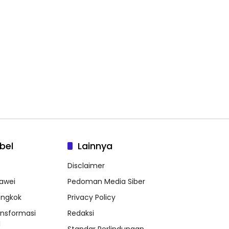
bel
Lainnya
Disclaimer
awei
Pedoman Media Siber
ongkok
Privacy Policy
ansformasi
Redaksi
l
Standar Perlindungan