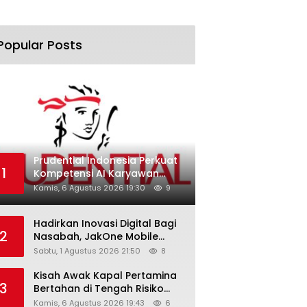
Popular Posts
Prudential Indonesia Perkuat
1
Kompetensi AI Karyawan
Lewat AI Week
Kamis, 6 Agustus 2026 19:30
9
Hadirkan Inovasi Digital Bagi
2
Nasabah, JakOne Mobile
Antar Bank Jakarta Sukses
Sabtu, 1 Agustus 2026 21:50
8
Raih Digital Excellence
Awards 2026
Kisah Awak Kapal Pertamina
3
Bertahan di Tengah Risiko
Pelayaran Selat Hormuz
Kamis, 6 Agustus 2026 19:43
6