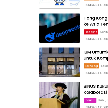
BISNISASIA.CO.I
Hong Kong 
ke Asia Te
Headline
Senin
BISNISASIA.CO.I
IBM Umumka
untuk Komp
Teknologi
Selas
BISNISASIA.CO.I
BINUS Kuku
Kolaborasi
Industri
Rabu, 1
BISNISASIA.CO.I