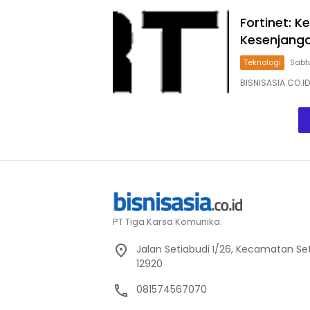
Fortinet: K
Kesenjanga
Teknologi
Sabt
BISNISASIA.CO.ID
PT Tiga Karsa Komunika.
Jalan Setiabudi I/26, Kecamatan Set
12920
081574567070