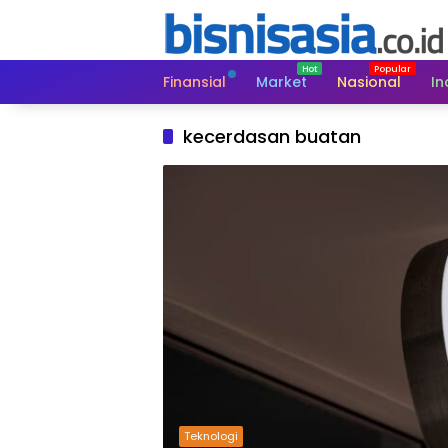
Langsung
ke
konten
Finansial
Market
Nasional
In
kecerdasan buatan
Teknologi