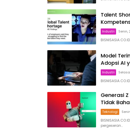
Talent Shor
Kompetensi
Industri
Senin,
BISNISASIA.CO.
Model Teri
Adopsi AI 
Industri
Selasa
BISNISASIA.CO.I
Generasi Z 
Tidak Baha
Teknologi
Senin
BISNISASIA.CO.I
pergeseran…