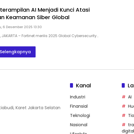
eterampilan AI Menjadi Kunci Atasi
n Keamanan Siber Global
u, 6 Desember 2025 13:30
, JAKARTA – Fortinet merilis 2025 Global Cybersecurity…
Selengkapnya
Kanal
La
Industri
AI
Finansial
Hu
iabudi, Karet Jakarta Selatan
Teknologi
Ti
Nasional
tr
digita
Lifestyle