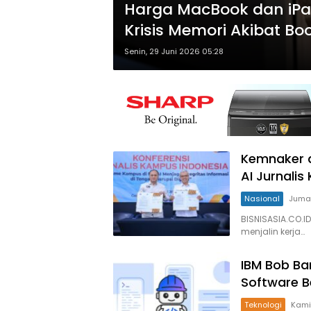
Harga MacBook dan iPa
Krisis Memori Akibat Bo
Senin, 29 Juni 2026 05:28
Kemnaker d
AI Jurnali
Nasional
Jumat
BISNISASIA.CO.I
menjalin kerja…
IBM Bob Ba
Software B
Teknologi
Kami