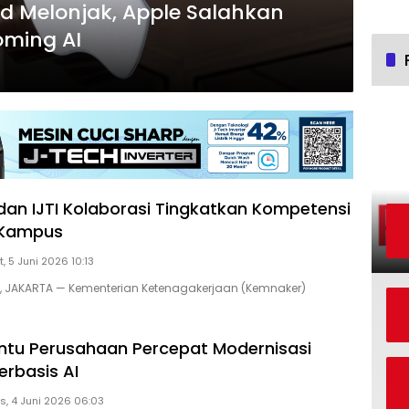
d Melonjak, Apple Salahkan
oming AI
an IJTI Kolaborasi Tingkatkan Kompetensi
s Kampus
, 5 Juni 2026 10:13
D, JAKARTA — Kementerian Ketenagakerjaan (Kemnaker)
ntu Perusahaan Percepat Modernisasi
erbasis AI
s, 4 Juni 2026 06:03