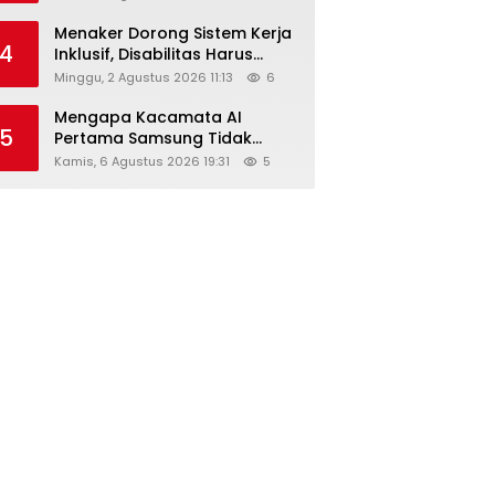
Menaker Dorong Sistem Kerja
4
Inklusif, Disabilitas Harus
Dapat Kesempatan Setara
Minggu, 2 Agustus 2026 11:13
6
Mengapa Kacamata AI
5
Pertama Samsung Tidak
Dibekali Layar?
Kamis, 6 Agustus 2026 19:31
5