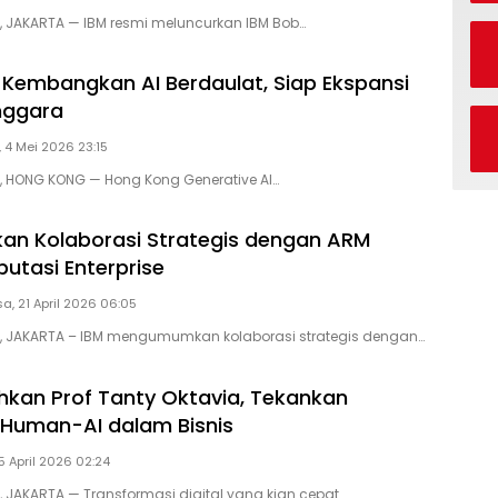
D, JAKARTA — IBM resmi meluncurkan IBM Bob…
Kembangkan AI Berdaulat, Siap Ekspansi
nggara
, 4 Mei 2026 23:15
D, HONG KONG — Hong Kong Generative AI…
n Kolaborasi Strategis dengan ARM
utasi Enterprise
a, 21 April 2026 06:05
D, JAKARTA – IBM mengumumkan kolaborasi strategis dengan…
hkan Prof Tanty Oktavia, Tekankan
 Human-AI dalam Bisnis
5 April 2026 02:24
D, JAKARTA — Transformasi digital yang kian cepat…