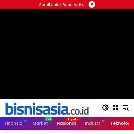
Langsung
×
Scroll Untuk Baca Artikel
ke
konten
Finansial
Market
Nasional
Industri
Teknologi