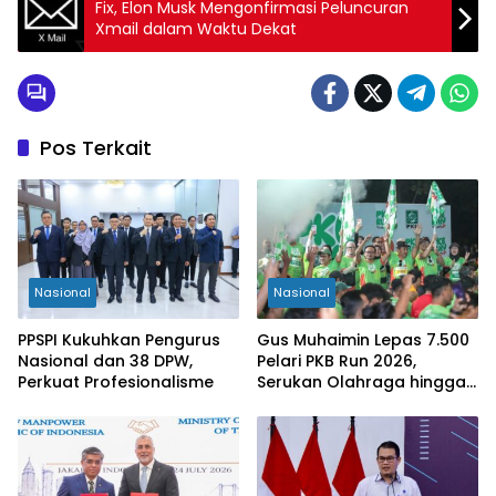
Fix, Elon Musk Mengonfirmasi Peluncuran
Xmail dalam Waktu Dekat
Pos Terkait
Nasional
Nasional
PPSPI Kukuhkan Pengurus
Gus Muhaimin Lepas 7.500
Nasional dan 38 DPW,
Pelari PKB Run 2026,
Perkuat Profesionalisme
Serukan Olahraga hingga
Tingkat Kabupaten