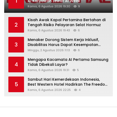
1
AI Karyawan Lewat AI Week
Kamis, 6 Agustus 2026 19:30
9
Kisah Awak Kapal Pertamina Bertahan di
2
Tengah Risiko Pelayaran Selat Hormuz
Kamis, 6 Agustus 2026 19:43
6
Menaker Dorong Sistem Kerja Inklusif,
3
Disabilitas Harus Dapat Kesempatan
Setara
Minggu, 2 Agustus 2026 11:13
6
Mengapa Kacamata AI Pertama Samsung
4
Tidak Dibekali Layar?
Kamis, 6 Agustus 2026 19:31
5
Sambut Hari Kemerdekaan Indonesia,
5
Best Western Hotel Hadirkan The Freedom
Stay Diskon Hingga 45%
Kamis, 6 Agustus 2026 22:25
4