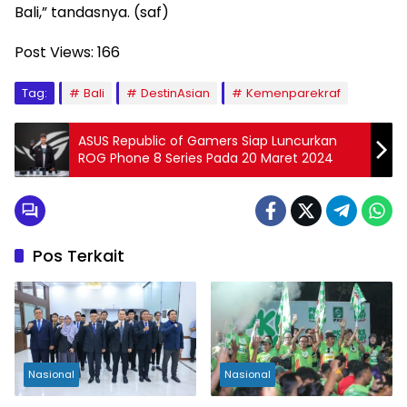
Bali,” tandasnya. (saf)
Post Views:
166
Tag:
Bali
DestinAsian
Kemenparekraf
ASUS Republic of Gamers Siap Luncurkan
ROG Phone 8 Series Pada 20 Maret 2024
Pos Terkait
Nasional
Nasional