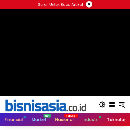
Langsung
×
Scroll Untuk Baca Artikel
ke
konten
Finansial
Market
Nasional
Industri
Teknologi