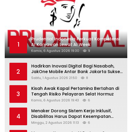
Prudential Indonesia Perkuat Kompetensi
1
AI Karyawan Lewat AI Week
Kamis, 6 Agustus 2026 19:30
9
Hadirkan Inovasi Digital Bagi Nasabah,
2
JakOne Mobile Antar Bank Jakarta Sukses
Raih Digital Excellence Awards 2026
Sabtu, 1 Agustus 2026 21:50
8
Kisah Awak Kapal Pertamina Bertahan di
3
Tengah Risiko Pelayaran Selat Hormuz
Kamis, 6 Agustus 2026 19:43
6
Menaker Dorong Sistem Kerja Inklusif,
4
Disabilitas Harus Dapat Kesempatan
Setara
Minggu, 2 Agustus 2026 11:13
6