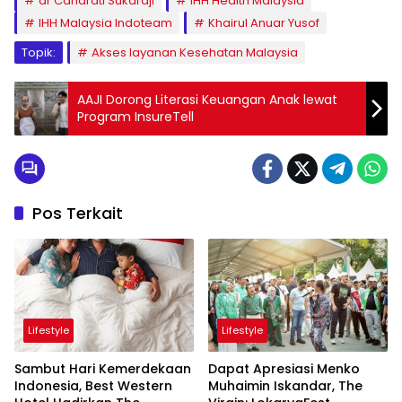
dr Candrati Sukardji
IHH Health Malaysia
IHH Malaysia Indoteam
Khairul Anuar Yusof
Topik:
Akses layanan Kesehatan Malaysia
AAJI Dorong Literasi Keuangan Anak lewat
Program InsureTell
Pos Terkait
Lifestyle
Lifestyle
Sambut Hari Kemerdekaan
Dapat Apresiasi Menko
Indonesia, Best Western
Muhaimin Iskandar, The