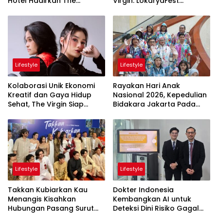
Hotel Hadirkan The
Virgin: LokaryaFest
Freedom Stay Diskon
Panggung Keren Sukses
Hingga 45%
Pertemukan Kolaborasi
Apik
Lifestyle
Lifestyle
Kolaborasi Unik Ekonomi
Rayakan Hari Anak
Kreatif dan Gaya Hidup
Nasional 2026, Kepedulian
Sehat, The Virgin Siap
Bidakara Jakarta Pada
Meriahkan Panggung
Tumbuh Kembang Anak
LokaryaFest 2026
Lewat Acara Where Hope
Begins
Lifestyle
Lifestyle
Takkan Kubiarkan Kau
Dokter Indonesia
Menangis Kisahkan
Kembangkan AI untuk
Hubungan Pasang Surut
Deteksi Dini Risiko Gagal
Orangtua dan Anak
Jantung