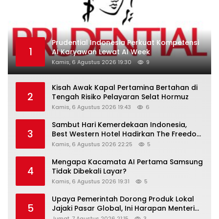
Prudential Indonesia Perkuat Kompetensi
1
AI Karyawan Lewat AI Week
Kamis, 6 Agustus 2026 19:30
9
Kisah Awak Kapal Pertamina Bertahan di
2
Tengah Risiko Pelayaran Selat Hormuz
Kamis, 6 Agustus 2026 19:43
6
Sambut Hari Kemerdekaan Indonesia,
3
Best Western Hotel Hadirkan The Freedom
Stay Diskon Hingga 45%
Kamis, 6 Agustus 2026 22:25
5
Mengapa Kacamata AI Pertama Samsung
4
Tidak Dibekali Layar?
Kamis, 6 Agustus 2026 19:31
5
Upaya Pemerintah Dorong Produk Lokal
5
Jajaki Pasar Global, Ini Harapan Menteri
Perindustrian RI Lewat ILT dan IGT Expo
Jumat, 7 Agustus 2026 21:15
3