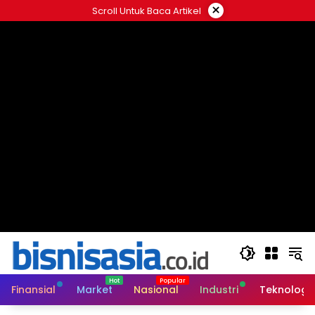
Langsung
×
Scroll Untuk Baca Artikel
ke
konten
Finansial
Market
Nasional
Industri
Teknologi