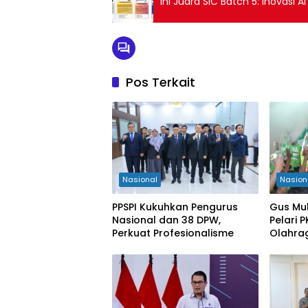
Ini Juara SIC Batch 5: Inovasi 
Pos Terkait
Nasional
Nasion
PPSPI Kukuhkan Pengurus
Gus Mu
Nasional dan 38 DPW,
Pelari 
Perkuat Profesionalisme
Olahra
Kabupa