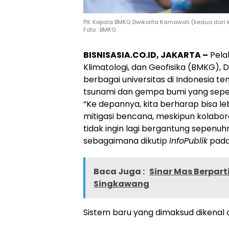
Plt. Kepala BMKG Dwikorita Karnawati (kedua dari
Foto : BMKG
BISNISASIA.CO.ID, JAKARTA –
Pela
Klimatologi, dan Geofisika (BMKG)
berbagai universitas di Indonesi
tsunami dan gempa bumi yang sepen
“Ke depannya, kita berharap bisa 
mitigasi bencana, meskipun kolabora
tidak ingin lagi bergantung sepenuh
sebagaimana dikutip
InfoPublik
pada
Baca Juga :
Sinar Mas Berpar
Singkawang
Sistem baru yang dimaksud dikenal