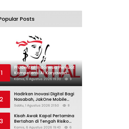
Popular Posts
Prudential Indonesia Perkuat
1
Kompetensi AI Karyawan
Lewat AI Week
Kamis, 6 Agustus 2026 19:30
9
Hadirkan Inovasi Digital Bagi
2
Nasabah, JakOne Mobile
Antar Bank Jakarta Sukses
Sabtu, 1 Agustus 2026 21:50
8
Raih Digital Excellence
Awards 2026
Kisah Awak Kapal Pertamina
3
Bertahan di Tengah Risiko
Pelayaran Selat Hormuz
Kamis, 6 Agustus 2026 19:43
6