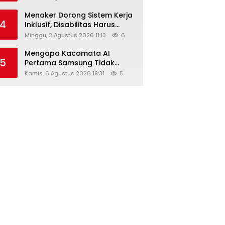
Menaker Dorong Sistem Kerja
4
Inklusif, Disabilitas Harus
Dapat Kesempatan Setara
Minggu, 2 Agustus 2026 11:13
6
Mengapa Kacamata AI
5
Pertama Samsung Tidak
Dibekali Layar?
Kamis, 6 Agustus 2026 19:31
5