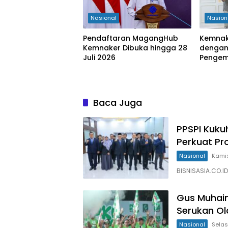
Nasional
Nasion
Pendaftaran MagangHub
Kemnak
Kemnaker Dibuka hingga 28
dengan
Juli 2026
Penge
Baca Juga
PPSPI Kuku
Perkuat Pr
Nasional
Kamis
BISNISASIA.CO.ID
Gus Muhaim
Serukan Ol
Nasional
Selas