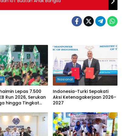
AI dan IoT Buatan Anak Bangsa
al
Nasional
haimin Lepas 7.500
Indonesia-Turki Sepakati
PKB Run 2026, Serukan
Aksi Ketenagakerjaan 2026–
ga hingga Tingkat
2027
ten