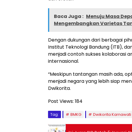
Baca Juga :
Menuju Masa Depa
Mengembangkan Varietas Tana
Dengan dukungan dari berbagai pih
Institut Teknologi Bandung (ITB), dan
menjadi contoh sukses kolaborasi a
internasional.
“Meskipun tantangan masih ada, opt
menjadi negara yang lebih siap me
Dwikorita.
Post Views:
184
Tag:
BMKG
Dwikorita Karnawati