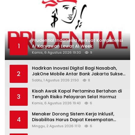
Prudential Indonesia Perkuat Kompetensi
1
AI Karyawan Lewat AI Week
Kamis, 6 Agustus 2026 19:30
9
Hadirkan Inovasi Digital Bagi Nasabah,
2
JakOne Mobile Antar Bank Jakarta Sukses
Raih Digital Excellence Awards 2026
Sabtu, 1 Agustus 2026 21:50
8
Kisah Awak Kapal Pertamina Bertahan di
3
Tengah Risiko Pelayaran Selat Hormuz
Kamis, 6 Agustus 2026 19:43
6
Menaker Dorong Sistem Kerja Inklusif,
4
Disabilitas Harus Dapat Kesempatan
Setara
Minggu, 2 Agustus 2026 11:13
6