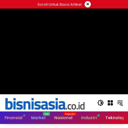
Langsung
×
Scroll Untuk Baca Artikel
ke
konten
Finansial
Market
Nasional
Industri
Teknologi