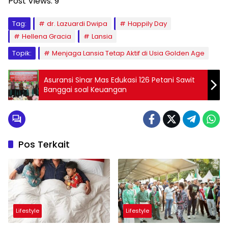
Post Views:
9
Tag:
dr. Lazuardi Dwipa
Happily Day
Hellena Gracia
Lansia
Topik:
Menjaga Lansia Tetap Aktif di Usia Golden Age
Asuransi Sinar Mas Edukasi 126 Petani Sawit
Banggai soal Keuangan
Pos Terkait
Lifestyle
Lifestyle