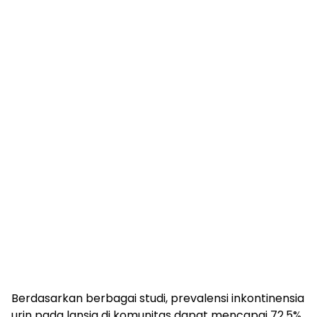
Berdasarkan berbagai studi, prevalensi inkontinensia
urin pada lansia di komunitas dapat mencapai 72,5%,