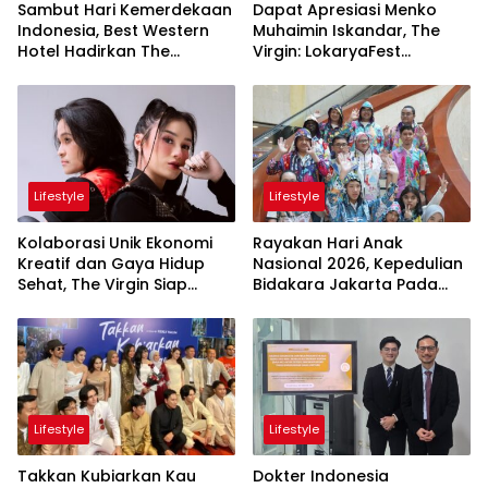
Sambut Hari Kemerdekaan
Dapat Apresiasi Menko
Indonesia, Best Western
Muhaimin Iskandar, The
Hotel Hadirkan The
Virgin: LokaryaFest
Freedom Stay Diskon
Panggung Keren Sukses
Hingga 45%
Pertemukan Kolaborasi
Apik
Lifestyle
Lifestyle
Kolaborasi Unik Ekonomi
Rayakan Hari Anak
Kreatif dan Gaya Hidup
Nasional 2026, Kepedulian
Sehat, The Virgin Siap
Bidakara Jakarta Pada
Meriahkan Panggung
Tumbuh Kembang Anak
LokaryaFest 2026
Lewat Acara Where Hope
Begins
Lifestyle
Lifestyle
Takkan Kubiarkan Kau
Dokter Indonesia