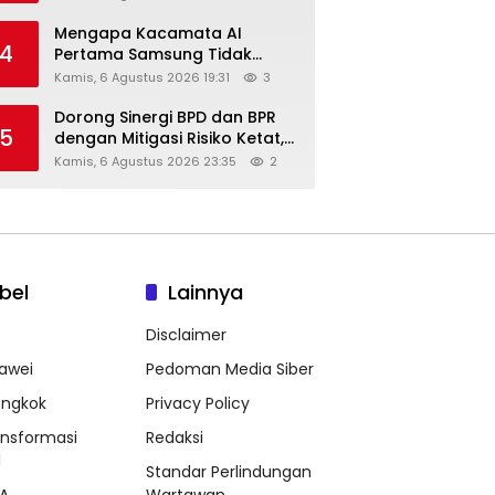
Diskon Hingga 45%
Mengapa Kacamata AI
4
Pertama Samsung Tidak
Dibekali Layar?
Kamis, 6 Agustus 2026 19:31
3
Dorong Sinergi BPD dan BPR
5
dengan Mitigasi Risiko Ketat,
Ini Penjelasan Ketum
Kamis, 6 Agustus 2026 23:35
2
Asbanda
bel
Lainnya
Disclaimer
awei
Pedoman Media Siber
ongkok
Privacy Policy
ansformasi
Redaksi
l
Standar Perlindungan
A
Wartawan