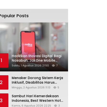
Popular Posts
Hadirkan Inovasi Digital Bagi
1
Nasabah, JakOne Mobile
Antar Bank Jakarta Sukses
Sabtu, 1 Agustus 2026 21:50
7
Raih Digital Excellence
Awards 2026
Menaker Dorong Sistem Kerja
2
Inklusif, Disabilitas Harus
Dapat Kesempatan Setara
Minggu, 2 Agustus 2026 11:13
5
Sambut Hari Kemerdekaan
3
Indonesia, Best Western Hotel
Hadirkan The Freedom Stay
Kamis, 6 Agustus 2026 22:25
3