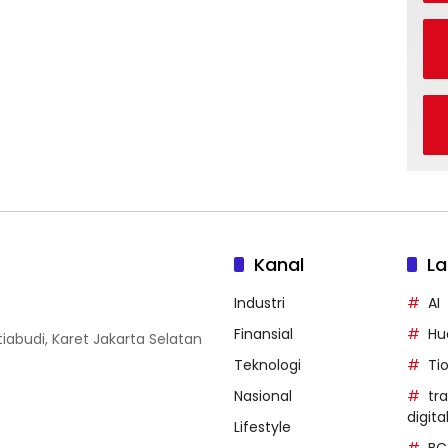
Kanal
La
Industri
AI
Finansial
Hu
iabudi, Karet Jakarta Selatan
Teknologi
Ti
Nasional
tr
digita
Lifestyle
BC