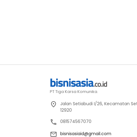
PT Tiga Karsa Komunika.
Jalan Setiabudi I/26, Kecamatan Set
12920
081574567070
bisnisasiaid@gmail.com