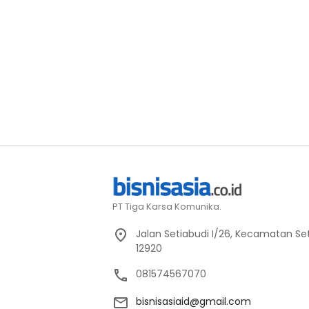
PT Tiga Karsa Komunika.
Jalan Setiabudi I/26, Kecamatan Set
12920
081574567070
bisnisasiaid@gmail.com