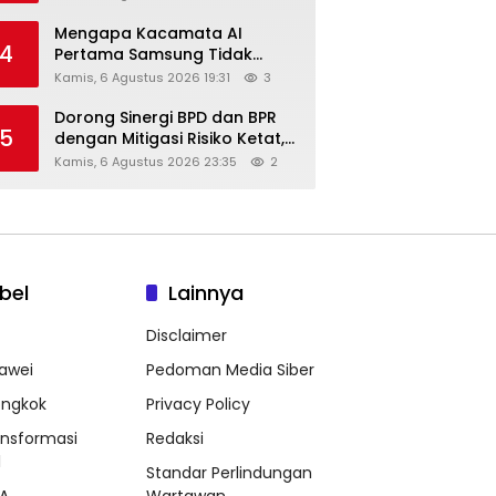
Diskon Hingga 45%
Mengapa Kacamata AI
4
Pertama Samsung Tidak
Dibekali Layar?
Kamis, 6 Agustus 2026 19:31
3
Dorong Sinergi BPD dan BPR
5
dengan Mitigasi Risiko Ketat,
Ini Penjelasan Ketum
Kamis, 6 Agustus 2026 23:35
2
Asbanda
bel
Lainnya
Disclaimer
awei
Pedoman Media Siber
ongkok
Privacy Policy
ansformasi
Redaksi
l
Standar Perlindungan
A
Wartawan