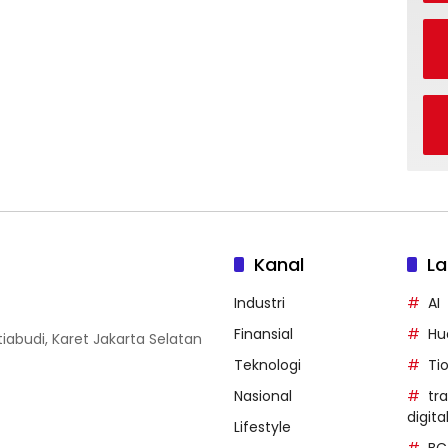
Kanal
La
Industri
AI
Finansial
Hu
iabudi, Karet Jakarta Selatan
Teknologi
Ti
Nasional
tr
digita
Lifestyle
BC