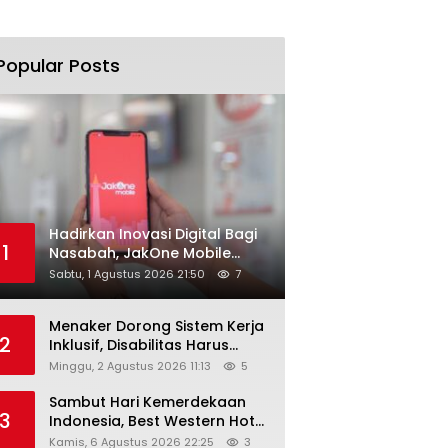
Popular Posts
Hadirkan Inovasi Digital Bagi
1
Nasabah, JakOne Mobile
Antar Bank Jakarta Sukses
Sabtu, 1 Agustus 2026 21:50
7
Raih Digital Excellence
Awards 2026
Menaker Dorong Sistem Kerja
2
Inklusif, Disabilitas Harus
Dapat Kesempatan Setara
Minggu, 2 Agustus 2026 11:13
5
Sambut Hari Kemerdekaan
3
Indonesia, Best Western Hotel
Hadirkan The Freedom Stay
Kamis, 6 Agustus 2026 22:25
3