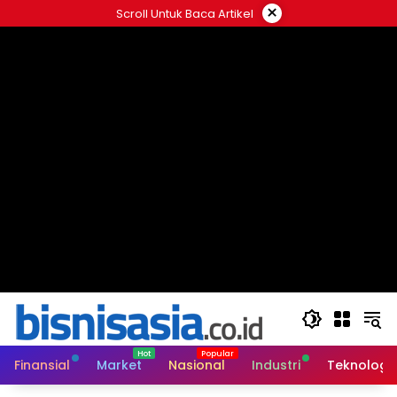
Langsung
×
Scroll Untuk Baca Artikel
ke
konten
Finansial
Market
Nasional
Industri
Teknologi