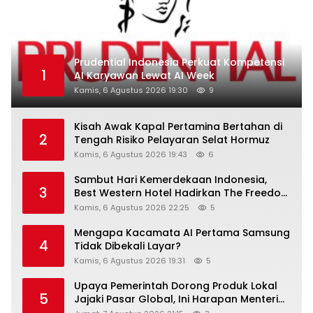
Prudential Indonesia Perkuat Kompetensi
1
AI Karyawan Lewat AI Week
Kamis, 6 Agustus 2026 19:30
9
Kisah Awak Kapal Pertamina Bertahan di
2
Tengah Risiko Pelayaran Selat Hormuz
Kamis, 6 Agustus 2026 19:43
6
Sambut Hari Kemerdekaan Indonesia,
3
Best Western Hotel Hadirkan The Freedom
Stay Diskon Hingga 45%
Kamis, 6 Agustus 2026 22:25
5
Mengapa Kacamata AI Pertama Samsung
4
Tidak Dibekali Layar?
Kamis, 6 Agustus 2026 19:31
5
Upaya Pemerintah Dorong Produk Lokal
5
Jajaki Pasar Global, Ini Harapan Menteri
Perindustrian RI Lewat ILT dan IGT Expo