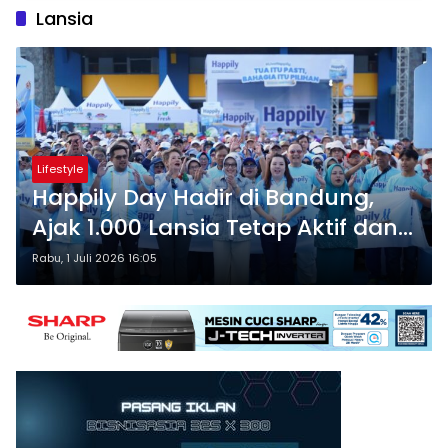
Lansia
Lifestyle
Happily Day Hadir di Bandung,
Ajak 1.000 Lansia Tetap Aktif dan
Percaya Diri di Masa Golden Age
Rabu, 1 Juli 2026 16:05