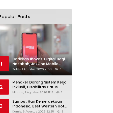
Popular Posts
Hadirkan Inovasi Digital Bagi
1
Nasabah, JakOne Mobile
Antar Bank Jakarta Sukses
Sabtu, 1 Agustus 2026 21:50
7
Raih Digital Excellence
Awards 2026
Menaker Dorong Sistem Kerja
2
Inklusif, Disabilitas Harus
Dapat Kesempatan Setara
Minggu, 2 Agustus 2026 11:13
5
Sambut Hari Kemerdekaan
3
Indonesia, Best Western Hotel
Hadirkan The Freedom Stay
Kamis, 6 Agustus 2026 22:25
3