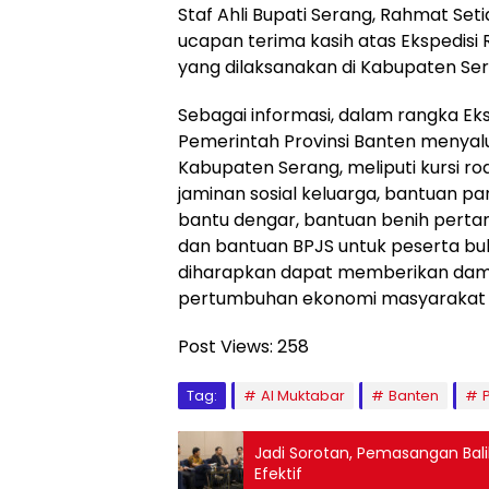
Staf Ahli Bupati Serang, Rahmat Set
ucapan terima kasih atas Ekspedis
yang dilaksanakan di Kabupaten Se
Sebagai informasi, dalam rangka Ek
Pemerintah Provinsi Banten menya
Kabupaten Serang, meliputi kursi roda
jaminan sosial keluarga, bantuan pa
bantu dengar, bantuan benih pertani
dan bantuan BPJS untuk peserta b
diharapkan dapat memberikan damp
pertumbuhan ekonomi masyarakat 
Post Views:
258
Tag:
Al Muktabar
Banten
Jadi Sorotan, Pemasangan Baliho
Efektif