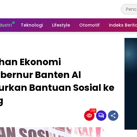
dustri
Teknologi
Lifestyle
Otomotif
Indeks Berit
han Ekonomi
bernur Banten Al
rkan Bantuan Sosial ke
g
258