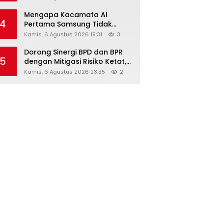
Diskon Hingga 45%
Mengapa Kacamata AI
4
Pertama Samsung Tidak
Dibekali Layar?
Kamis, 6 Agustus 2026 19:31
3
Dorong Sinergi BPD dan BPR
5
dengan Mitigasi Risiko Ketat,
Ini Penjelasan Ketum
Kamis, 6 Agustus 2026 23:35
2
Asbanda