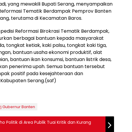
iadi, yang mewakili Bupati Serang, menyampaikan
i Reformasi Tematik Berdampak Pemprov Banten
rang, terutama di Kecamatan Baros.
spedisi Reformasi Birokrasi Tematik Berdampak,
lurkan berbagai bantuan kepada masyarakat
, tongkat ketiak, kaki palsu, tongkat kaki tiga,
ngan, bantuan usaha ekonomi produktif, alat
an, bantuan ikan konsumsi, bantuan listrik desa,
ukan penerima upah. Semua bantuan tersebut
ak positif pada kesejahteraan dan
Kabupaten Serang.(saf)
Pj Gubernur Banten
 Politik di Area Publik Tuai Kritik dan Kurang