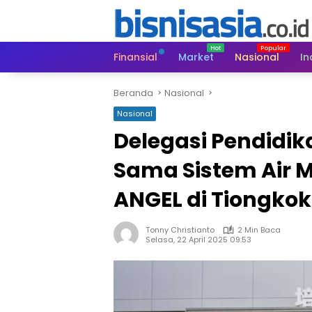
Langsung
ke
konten
Finansial
Market
Nasional
In
Beranda
Nasional
Nasional
Delegasi Pendidik
Sama Sistem Air 
ANGEL di Tiongkok
Tonny Christianto
2 Min Baca
Selasa, 22 April 2025 09:53