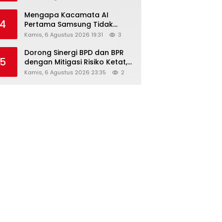
Diskon Hingga 45%
Mengapa Kacamata AI
4
Pertama Samsung Tidak
Dibekali Layar?
Kamis, 6 Agustus 2026 19:31
3
Dorong Sinergi BPD dan BPR
5
dengan Mitigasi Risiko Ketat,
Ini Penjelasan Ketum
Kamis, 6 Agustus 2026 23:35
2
Asbanda