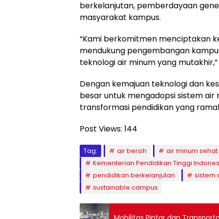
berkelanjutan, pemberdayaan gener
masyarakat kampus.
“Kami berkomitmen menciptakan ke
mendukung pengembangan kampus-k
teknologi air minum yang mutakhir,”
Dengan kemajuan teknologi dan kes
besar untuk mengadopsi sistem air 
transformasi pendidikan yang ramah
Post Views:
144
Tag:
air bersih
air minum sehat
Kementerian Pendidikan Tinggi Indones
pendidikan berkelanjutan
sistem
sustainable campus
Mobilitas Pintar dan Transporta