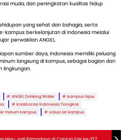
asi muda, dan peningkatan kualitas hidup
hidupan yang sehat dan bahagia, serta
ampus berkelanjutan di Indonesia melalui
 ujar perwakilan ANGEL.
iapan sumber daya, Indonesia memiliki peluang
minum langsung di kampus, sebagai bagian dari
 lingkungan.
ANGEL Drinking Water
kampus hijau
ia
kolaborasi Indonesia Tiongkok
 air minum kampus
solusi air kampus
si Hijau Jadi Primadona di Canton Fair ke-137