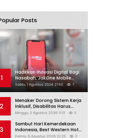
Popular Posts
Hadirkan Inovasi Digital Bagi
1
Nasabah, JakOne Mobile
Antar Bank Jakarta Sukses
Sabtu, 1 Agustus 2026 21:50
7
Raih Digital Excellence
Awards 2026
Menaker Dorong Sistem Kerja
2
Inklusif, Disabilitas Harus
Dapat Kesempatan Setara
Minggu, 2 Agustus 2026 11:13
5
Sambut Hari Kemerdekaan
3
Indonesia, Best Western Hotel
Hadirkan The Freedom Stay
Kamis, 6 Agustus 2026 22:25
3