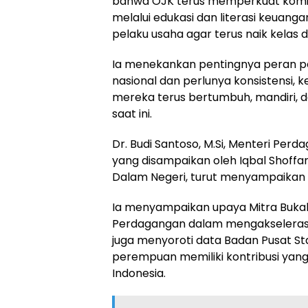
bahwa OJK terus memperkuat ko
melalui edukasi dan literasi keuang
pelaku usaha agar terus naik kelas
Ia menekankan pentingnya peran 
nasional dan perlunya konsistensi, 
mereka terus bertumbuh, mandiri, da
saat ini.
Dr. Budi Santoso, M.Si, Menteri Per
yang disampaikan oleh Iqbal Shoffa
Dalam Negeri, turut menyampaikan
Ia menyampaikan upaya Mitra Buka
Perdagangan dalam mengakselerasi d
juga menyoroti data Badan Pusat S
perempuan memiliki kontribusi ya
Indonesia.