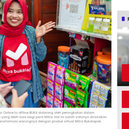
si Online to offline BUKA didorong oleh peningkatan dalam
ng lebih luas bagi para Mitra. Hal ini salah satunya dirasakan
transformasi warungnya dengan produk virtual Mitra Bukalapak