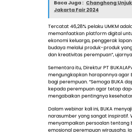
Baca Juga :
Changhong Unjuk 
Jakarta Fair 2024
Tercatat 46,28% pelaku UMKM adal
memanfaatkan platform digital unt
ekonomi keluarga, penggerak lapang
budaya melalui produk-produk yang
dan kreativitas perempuan”, ujarnya
Sementara itu, Direktur PT BUKALAP
mengungkapkan harapannya agar BU
bagi perempuan. “Semoga BUKA da
kepada perempuan agar tetap dapat
mengabaikan pentingnya kesehatan m
Dalam webinar kali ini, BUKA menyaj
narasumber yang sangat inspiratif. W
menyampaikan persoalan tentang 
emosional perempuan wirausaha. Ia