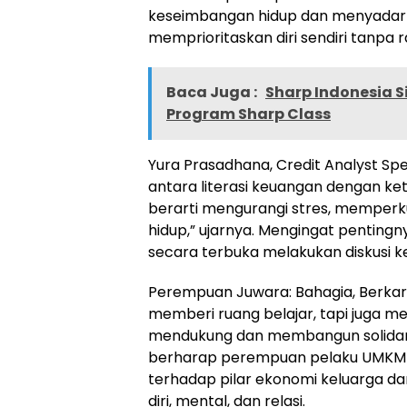
keseimbangan hidup dan menyadark
memprioritaskan diri sendiri tanpa r
Baca Juga :
Sharp Indonesia S
Program Sharp Class
Yura Prasadhana, Credit Analyst Spe
antara literasi keuangan dengan k
berarti mengurangi stres, memperku
hidup,” ujarnya. Mengingat pentingn
secara terbuka melakukan diskusi k
Perempuan Juwara: Bahagia, Berkary
memberi ruang belajar, tapi juga m
mendukung dan membangun solidarit
berharap perempuan pelaku UMKM 
terhadap pilar ekonomi keluarga d
diri, mental, dan relasi.