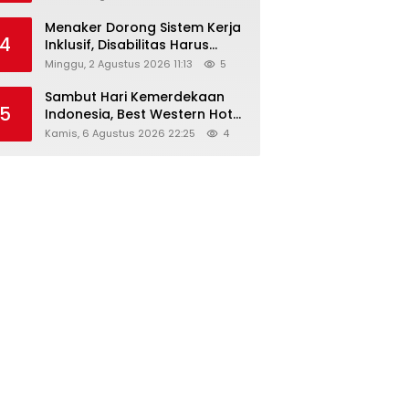
Menaker Dorong Sistem Kerja
4
Inklusif, Disabilitas Harus
Dapat Kesempatan Setara
Minggu, 2 Agustus 2026 11:13
5
Sambut Hari Kemerdekaan
5
Indonesia, Best Western Hotel
Hadirkan The Freedom Stay
Kamis, 6 Agustus 2026 22:25
4
Diskon Hingga 45%