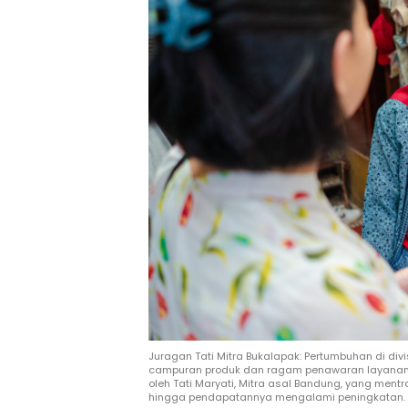
Juragan Tati Mitra Bukalapak: Pertumbuhan di divi
campuran produk dan ragam penawaran layanan ya
oleh Tati Maryati, Mitra asal Bandung, yang men
hingga pendapatannya mengalami peningkatan.