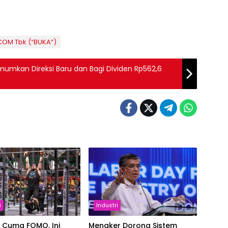
COM Tbk (“BUKA”)
umkan Direksi Baru dan Bagi Dividen Rp562,6
i
Industri
 Cuma FOMO, Ini
Menaker Dorong Sistem