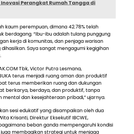
Inovasi Perangkat Rumah Tangga di
ah kaum perempuan, dimana 42.78% telah
uk berdagang. “Ibu-ibu adalah tulang punggung
an kerja di komunitas, dan penjaga warisan
 dihasilkan. Saya sangat mengagumi kegigihan
.
AK.COM Tbk, Victor Putra Lesmana,
KA terus menjadi ruang aman dan produktif
pat terus memberikan ruang dan dukungan
 berkarya, berdaya, dan produktif, tanpa
ental dan kesejahteraan pribadi,” ujarnya.
ikan sesi edukatif yang disampaikan oleh dua
ita Krisanti, Direktur Eksekutif IBCWE,
bagaimana beban ganda mempengaruhi kondisi
 juga membagikan strategi untuk menjaga