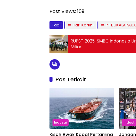
Post Views:
109
Tag:
Hari Kartini
PT BUKALAPAK.
RUPST 2025: SMBC Indonesia Um
Miliar
Pos Terkait
Industri
Industr
Kisah Awak Kapal Pertamina
Jangan