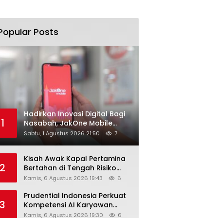
Popular Posts
Hadirkan Inovasi Digital Bagi
1
Nasabah, JakOne Mobile
Antar Bank Jakarta Sukses
Sabtu, 1 Agustus 2026 21:50
7
Raih Digital Excellence
Awards 2026
Kisah Awak Kapal Pertamina
2
Bertahan di Tengah Risiko
Pelayaran Selat Hormuz
Kamis, 6 Agustus 2026 19:43
6
Prudential Indonesia Perkuat
3
Kompetensi AI Karyawan
Lewat AI Week
Kamis, 6 Agustus 2026 19:30
6