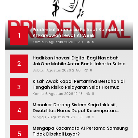
Prudential Indonesia Perkuat Kompetensi
1
AI Karyawan Lewat AI Week
Kamis, 6 Agustus 2026 19:30
9
Hadirkan Inovasi Digital Bagi Nasabah,
2
JakOne Mobile Antar Bank Jakarta Sukses
Raih Digital Excellence Awards 2026
Sabtu, 1 Agustus 2026 21:50
8
Kisah Awak Kapal Pertamina Bertahan di
3
Tengah Risiko Pelayaran Selat Hormuz
Kamis, 6 Agustus 2026 19:43
6
Menaker Dorong Sistem Kerja Inklusif,
4
Disabilitas Harus Dapat Kesempatan
Setara
Minggu, 2 Agustus 2026 11:13
6
Mengapa Kacamata AI Pertama Samsung
5
Tidak Dibekali Layar?