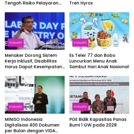
Tengah Risiko Pelayaran
Tren Hyrox
Selat Hormuz
Industri
Industri
Menaker Dorong Sistem
Es Teler 77 dan Bobo
Kerja Inklusif, Disabilitas
Luncurkan Menu Anak
Harus Dapat Kesempatan
Sambut Hari Anak Nasional
Setara
Industri
Industri
MINISO Indonesia
PGE Bidik Kapasitas Panas
Digitalisasi 400 Dokumen
Bumi 1 GW pada 2028
per Bulan dengan VIDA