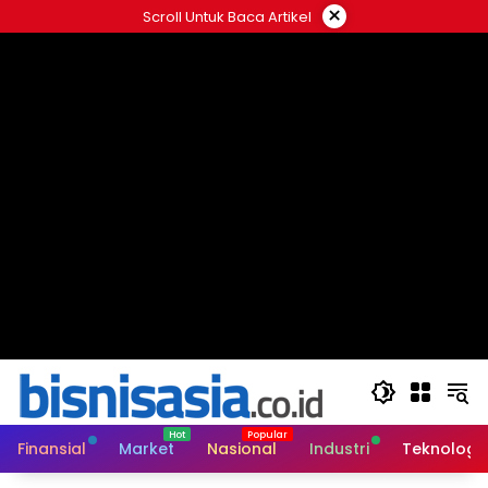
Langsung
×
Scroll Untuk Baca Artikel
ke
konten
Finansial
Market
Nasional
Industri
Teknologi