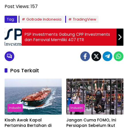
Post Views:
157
Tag:
Gotrade Indonesia
TradingView
PSP Investments Gabung CPP Investments
dan Ferrovial Memiliki 407 ETR
Pos Terkait
Industri
Industri
Kisah Awak Kapal
Jangan Cuma FOMO, Ini
Pertamina Bertahan di
Persiapan Sebelum Ikut