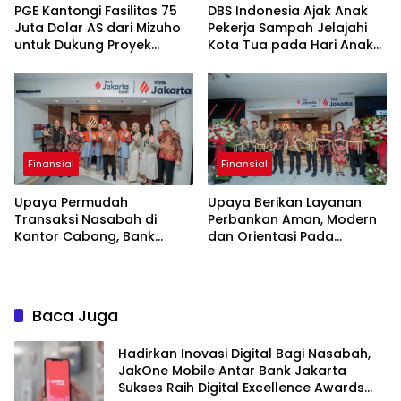
PGE Kantongi Fasilitas 75
DBS Indonesia Ajak Anak
Juta Dolar AS dari Mizuho
Pekerja Sampah Jelajahi
untuk Dukung Proyek
Kota Tua pada Hari Anak
Panas Bumi
Nasional
Finansial
Finansial
Upaya Permudah
Upaya Berikan Layanan
Transaksi Nasabah di
Perbankan Aman, Modern
Kantor Cabang, Bank
dan Orientasi Pada
Jakarta Terapkan eForm di
Nasabah, Bank Jakarta
KCP Kebayoran Park
Resmikan New Look Branch
KCP Kebayoran Park
Baca Juga
Hadirkan Inovasi Digital Bagi Nasabah,
JakOne Mobile Antar Bank Jakarta
Sukses Raih Digital Excellence Awards