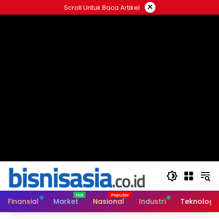
Langsung
×
Scroll Untuk Baca Artikel
ke
konten
Finansial
Market
Nasional
Industri
Teknologi