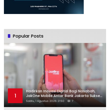
Popular Posts
Hadirkan Inovasi Digital Bagi Nasabah,
1
JakOne Mobile Antar Bank Jakarta Sukses
Raih Digital Excellence Awards 2026
Sabtu, 1 Agustus 2026 21:50
7