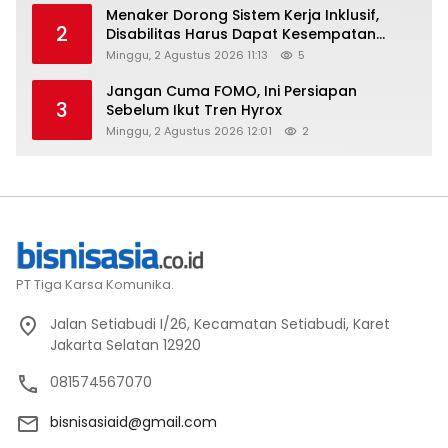
Menaker Dorong Sistem Kerja Inklusif,
2
Disabilitas Harus Dapat Kesempatan
Setara
Minggu, 2 Agustus 2026 11:13
5
Jangan Cuma FOMO, Ini Persiapan
3
Sebelum Ikut Tren Hyrox
Minggu, 2 Agustus 2026 12:01
2
PT Tiga Karsa Komunika.
Jalan Setiabudi I/26, Kecamatan Setiabudi, Karet
Jakarta Selatan 12920
081574567070
bisnisasiaid@gmail.com