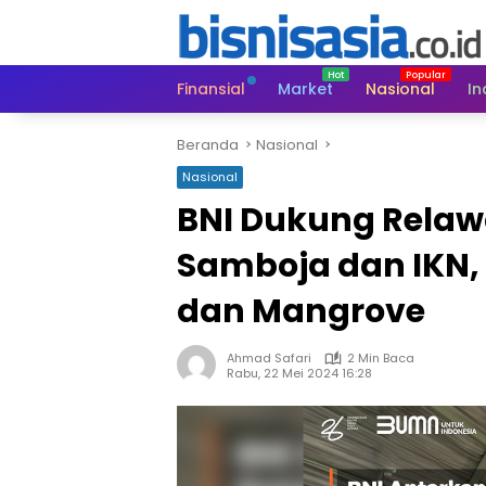
Langsung
ke
konten
Finansial
Market
Nasional
In
Beranda
Nasional
Nasional
BNI Dukung Relaw
Samboja dan IKN, 
dan Mangrove
Ahmad Safari
2 Min Baca
Rabu, 22 Mei 2024 16:28