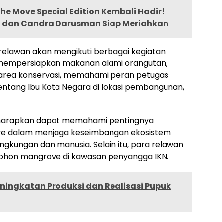
The Move Special Edition Kembali Hadir!
RM dan Candra Darusman Siap Meriahkan
a relawan akan mengikuti berbagai kegiatan
a mempersiapkan makanan alami orangutan,
 area konservasi, memahami peran petugas
tentang Ibu Kota Negara di lokasi pembangunan,
 diharapkan dapat memahami pentingnya
ve dalam menjaga keseimbangan ekosistem
ngkungan dan manusia. Selain itu, para relawan
ohon mangrove di kawasan penyangga IKN.
ningkatan Produksi dan Realisasi Pupuk