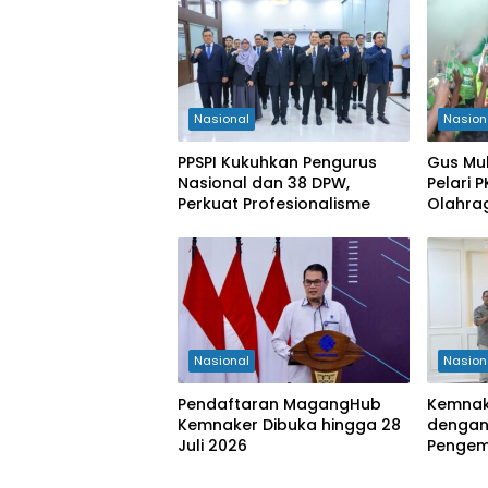
Nasional
Nasion
PPSPI Kukuhkan Pengurus
Gus Mu
Nasional dan 38 DPW,
Pelari 
Perkuat Profesionalisme
Olahra
Kabupa
Nasional
Nasion
Pendaftaran MagangHub
Kemnak
Kemnaker Dibuka hingga 28
dengan
Juli 2026
Penge