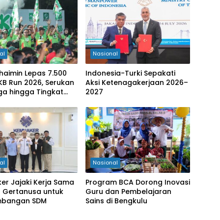
al
Nasional
haimin Lepas 7.500
Indonesia-Turki Sepakati
PKB Run 2026, Serukan
Aksi Ketenagakerjaan 2026–
ga hingga Tingkat
2027
ten
al
Nasional
er Jajaki Kerja Sama
Program BCA Dorong Inovasi
 Gertanusa untuk
Guru dan Pembelajaran
mbangan SDM
Sains di Bengkulu