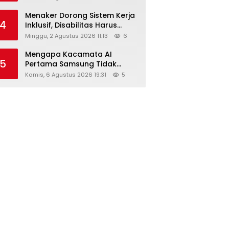
Menaker Dorong Sistem Kerja
4
Inklusif, Disabilitas Harus
Dapat Kesempatan Setara
Minggu, 2 Agustus 2026 11:13
6
Mengapa Kacamata AI
5
Pertama Samsung Tidak
Dibekali Layar?
Kamis, 6 Agustus 2026 19:31
5