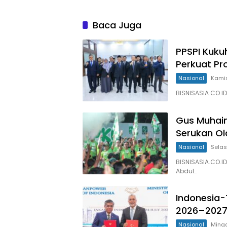
Baca Juga
PPSPI Kuku
Perkuat Pr
Nasional
Kamis
BISNISASIA.CO.ID
Gus Muhaim
Serukan Ol
Nasional
Selas
BISNISASIA.CO.I
Abdul…
Indonesia-
2026–202
Nasional
Mingg