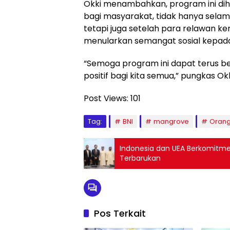
Okki menambahkan, program ini dih
bagi masyarakat, tidak hanya sela
tetapi juga setelah para relawan 
menularkan semangat sosial kepad
“Semoga program ini dapat terus 
positif bagi kita semua,” pungkas Okk
Post Views:
101
Tag:
BNI
mangrove
Orang
Indonesia dan UEA Berkomitme
Terbarukan
Pos Terkait