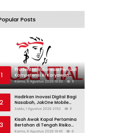
Popular Posts
Prudential Indonesia Perkuat
1
Kompetensi AI Karyawan
Lewat AI Week
Kamis, 6 Agustus 2026 19:30
9
Hadirkan Inovasi Digital Bagi
2
Nasabah, JakOne Mobile
Antar Bank Jakarta Sukses
Sabtu, 1 Agustus 2026 21:50
8
Raih Digital Excellence
Awards 2026
Kisah Awak Kapal Pertamina
3
Bertahan di Tengah Risiko
Pelayaran Selat Hormuz
Kamis, 6 Agustus 2026 19:43
6