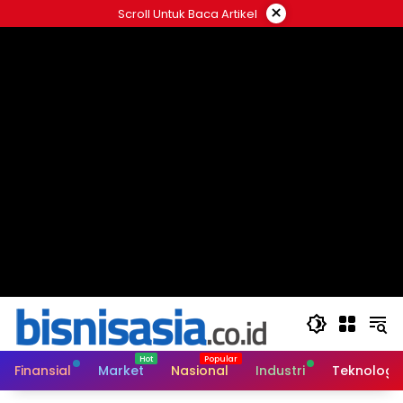
Langsung
×
Scroll Untuk Baca Artikel
ke
konten
Finansial
Market
Nasional
Industri
Teknologi