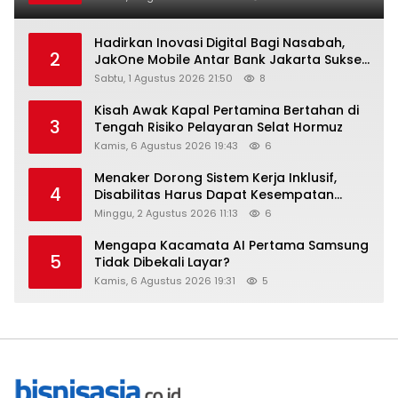
Hadirkan Inovasi Digital Bagi Nasabah,
2
JakOne Mobile Antar Bank Jakarta Sukses
Raih Digital Excellence Awards 2026
Sabtu, 1 Agustus 2026 21:50
8
Kisah Awak Kapal Pertamina Bertahan di
3
Tengah Risiko Pelayaran Selat Hormuz
Kamis, 6 Agustus 2026 19:43
6
Menaker Dorong Sistem Kerja Inklusif,
4
Disabilitas Harus Dapat Kesempatan
Setara
Minggu, 2 Agustus 2026 11:13
6
Mengapa Kacamata AI Pertama Samsung
5
Tidak Dibekali Layar?
Kamis, 6 Agustus 2026 19:31
5