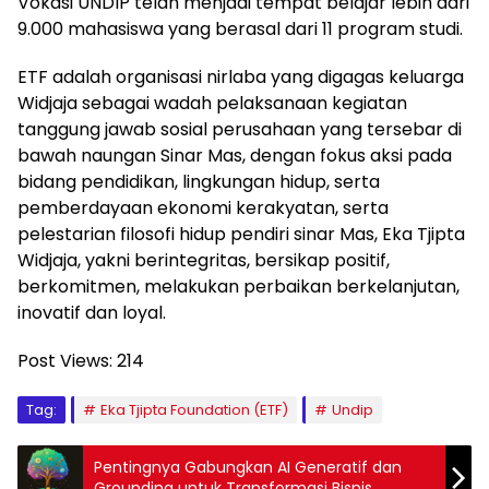
Vokasi UNDIP telah menjadi tempat belajar lebih dari
9.000 mahasiswa yang berasal dari 11 program studi.
ETF adalah organisasi nirlaba yang digagas keluarga
Widjaja sebagai wadah pelaksanaan kegiatan
tanggung jawab sosial perusahaan yang tersebar di
bawah naungan Sinar Mas, dengan fokus aksi pada
bidang pendidikan, lingkungan hidup, serta
pemberdayaan ekonomi kerakyatan, serta
pelestarian filosofi hidup pendiri sinar Mas, Eka Tjipta
Widjaja, yakni berintegritas, bersikap positif,
berkomitmen, melakukan perbaikan berkelanjutan,
inovatif dan loyal.
Post Views:
214
Tag:
Eka Tjipta Foundation (ETF)
Undip
Pentingnya Gabungkan AI Generatif dan
Grounding untuk Transformasi Bisnis