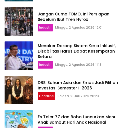
Jangan Cuma FOMO, Ini Persiapan
Sebelum Ikut Tren Hyrox
Industri
Minggu, 2 Agustus 2026 12:01
Menaker Dorong Sistem Kerja Inklusif,
Disabilitas Harus Dapat Kesempatan
Setara
Industri
Minggu, 2 Agustus 2026 11:13
DBS: Saham Asia dan Emas Jadi Pilihan
Investasi Semester II 2026
Headline
Selasa, 21 Juli 2026 20:23
Es Teler 77 dan Bobo Luncurkan Menu
Anak Sambut Hari Anak Nasional