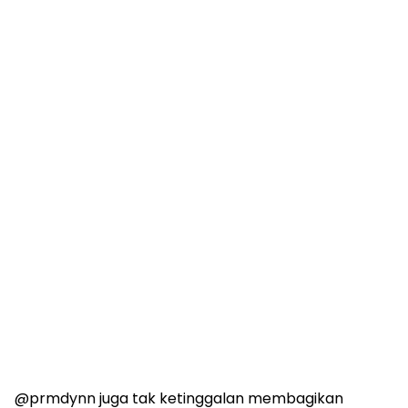
@prmdynn juga tak ketinggalan membagikan