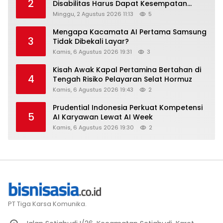
2
Disabilitas Harus Dapat Kesempatan
Setara
Minggu, 2 Agustus 2026 11:13
5
Mengapa Kacamata AI Pertama Samsung
3
Tidak Dibekali Layar?
Kamis, 6 Agustus 2026 19:31
3
Kisah Awak Kapal Pertamina Bertahan di
4
Tengah Risiko Pelayaran Selat Hormuz
Kamis, 6 Agustus 2026 19:43
2
Prudential Indonesia Perkuat Kompetensi
5
AI Karyawan Lewat AI Week
Kamis, 6 Agustus 2026 19:30
2
PT Tiga Karsa Komunika.