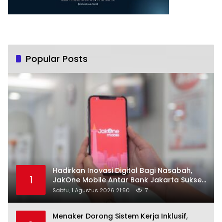
Popular Posts
Hadirkan Inovasi Digital Bagi Nasabah,
1
JakOne Mobile Antar Bank Jakarta Sukses
Raih Digital Excellence Awards 2026
Sabtu, 1 Agustus 2026 21:50
7
Menaker Dorong Sistem Kerja Inklusif,