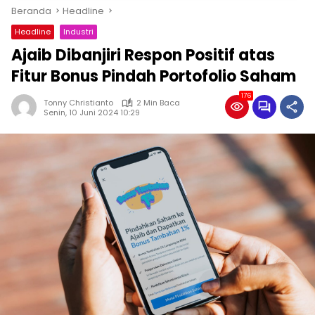
Beranda
Headline
Headline
Industri
Ajaib Dibanjiri Respon Positif atas
Fitur Bonus Pindah Portofolio Saham
176
Tonny Christianto
2 Min Baca
Senin, 10 Juni 2024 10:29