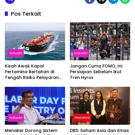
Pos Terkait
Industri
Industri
Kisah Awak Kapal
Jangan Cuma FOMO, Ini
Pertamina Bertahan di
Persiapan Sebelum Ikut
Tengah Risiko Pelayaran
Tren Hyrox
Selat Hormuz
Industri
Headline
Menaker Dorong Sistem
DBS: Saham Asia dan Emas