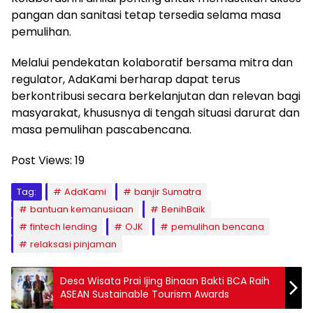
pangan dan sanitasi tetap tersedia selama masa
pemulihan.
Melalui pendekatan kolaboratif bersama mitra dan
regulator, AdaKami berharap dapat terus
berkontribusi secara berkelanjutan dan relevan bagi
masyarakat, khususnya di tengah situasi darurat dan
masa pemulihan pascabencana.
Post Views:
19
Tag:
AdaKami
banjir Sumatra
bantuan kemanusiaan
BenihBaik
fintech lending
OJK
pemulihan bencana
relaksasi pinjaman
Desa Wisata Prai Ijing Binaan Bakti BCA Raih
ASEAN Sustainable Tourism Awards