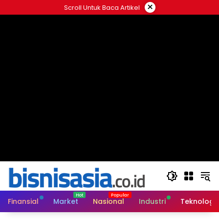
Langsung
×
Scroll Untuk Baca Artikel
ke
konten
Finansial
Market
Nasional
Industri
Teknologi