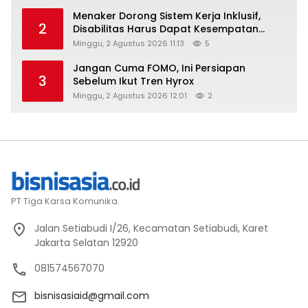
Menaker Dorong Sistem Kerja Inklusif,
2
Disabilitas Harus Dapat Kesempatan
Setara
Minggu, 2 Agustus 2026 11:13
5
Jangan Cuma FOMO, Ini Persiapan
3
Sebelum Ikut Tren Hyrox
Minggu, 2 Agustus 2026 12:01
2
PT Tiga Karsa Komunika.
Jalan Setiabudi I/26, Kecamatan Setiabudi, Karet
Jakarta Selatan 12920
081574567070
bisnisasiaid@gmail.com