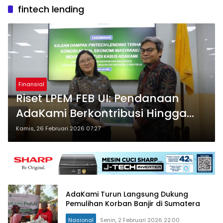
fintech lending
Finansial
Riset LPEM FEB UI: Pendanaan
AdaKami Berkontribusi Hingga
Rp10,9 Triliun ke PDB
Kamis, 26 Februari 2026 07:27
AdaKami Turun Langsung Dukung
Pemulihan Korban Banjir di Sumatera
Nasional
Senin, 2 Februari 2026 22:00