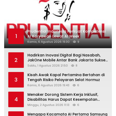
Prudential Indonesia Perkuat Kompetensi
1
AI Karyawan Lewat AI Week
Kamis, 6 Agustus 2026 19:30
9
Hadirkan Inovasi Digital Bagi Nasabah,
2
JakOne Mobile Antar Bank Jakarta Sukses
Raih Digital Excellence Awards 2026
Sabtu, 1 Agustus 2026 21:50
8
Kisah Awak Kapal Pertamina Bertahan di
3
Tengah Risiko Pelayaran Selat Hormuz
Kamis, 6 Agustus 2026 19:43
6
Menaker Dorong Sistem Kerja Inklusif,
4
Disabilitas Harus Dapat Kesempatan
Setara
Minggu, 2 Agustus 2026 11:13
6
Mengapa Kacamata AI Pertama Samsung