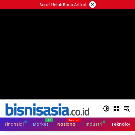
Langsung
×
Scroll Untuk Baca Artikel
ke
konten
Finansial
Market
Nasional
Industri
Teknologi