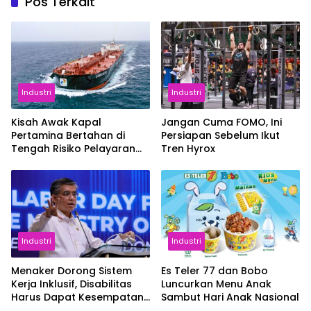
Pos Terkait
Industri
Industri
Kisah Awak Kapal
Jangan Cuma FOMO, Ini
Pertamina Bertahan di
Persiapan Sebelum Ikut
Tengah Risiko Pelayaran
Tren Hyrox
Selat Hormuz
Industri
Industri
Menaker Dorong Sistem
Es Teler 77 dan Bobo
Kerja Inklusif, Disabilitas
Luncurkan Menu Anak
Harus Dapat Kesempatan
Sambut Hari Anak Nasional
Setara