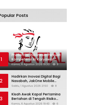
Popular Posts
Prudential Indonesia Perkuat
1
Kompetensi AI Karyawan
Lewat AI Week
Kamis, 6 Agustus 2026 19:30
9
Hadirkan Inovasi Digital Bagi
2
Nasabah, JakOne Mobile
Antar Bank Jakarta Sukses
Sabtu, 1 Agustus 2026 21:50
8
Raih Digital Excellence
Awards 2026
Kisah Awak Kapal Pertamina
3
Bertahan di Tengah Risiko
Pelayaran Selat Hormuz
Kamis, 6 Agustus 2026 19:43
6