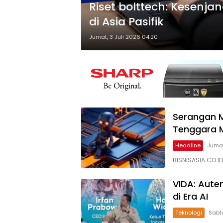
Riset bolttech: Kesenja
di Asia Pasifik
Jumat, 3 Juli 2026 04:20
Serangan M
Tenggara M
Headline
Jumat
BISNISASIA.CO.I
VIDA: Aute
di Era AI
Teknologi
Sabtu