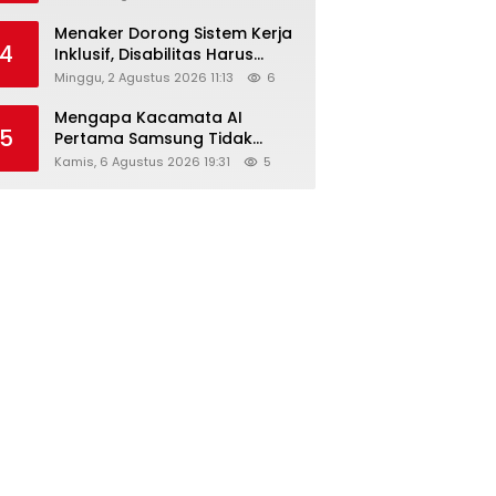
Menaker Dorong Sistem Kerja
4
Inklusif, Disabilitas Harus
Dapat Kesempatan Setara
Minggu, 2 Agustus 2026 11:13
6
Mengapa Kacamata AI
5
Pertama Samsung Tidak
Dibekali Layar?
Kamis, 6 Agustus 2026 19:31
5