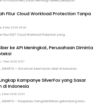
 ID FraudShield, solusi teknologi deteksi penipuan…
h Fitur Cloud Workload Protection Tanpa
t, 8 Mei 2026 05:43
n fitur ESET Cloud Workload Protection yang…
iber ke API Meningkat, Perusahaan Diminta
oteksi
, 7 Mei 2026 10:57
ID, JAKARTA — Ancaman keamanan siber di kawasan…
Ungkap Kampanye SilverFox yang Sasar
 di Indonesia
, 4 Mei 2026 22:52
D, JAKARTA — Kaspersky mengidentifikasi gelombang baru