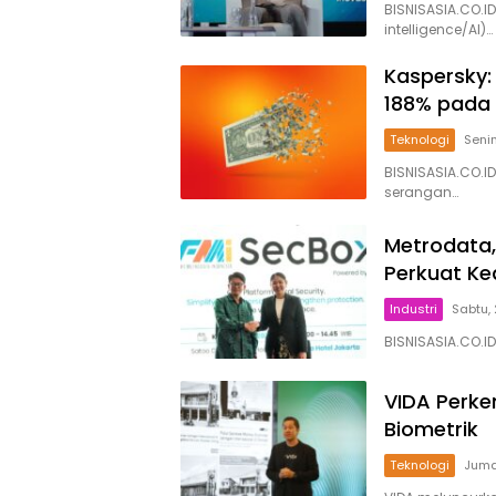
BISNISASIA.CO.ID
intelligence/AI)…
Kaspersky:
188% pada
Teknologi
Senin
BISNISASIA.CO.I
serangan…
Metrodata,
Perkuat K
Industri
Sabtu,
BISNISASIA.CO.ID
VIDA Perke
Biometrik
Teknologi
Juma