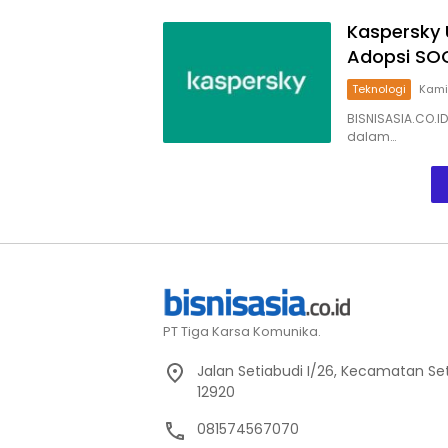
Kaspersky
Adopsi SOC
Teknologi
Kamis
BISNISASIA.CO.I
dalam…
PT Tiga Karsa Komunika.
Jalan Setiabudi I/26, Kecamatan Set
12920
081574567070