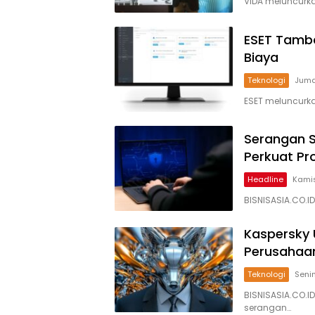
VIDA meluncurkan
ESET Tamba
Biaya
Teknologi
Juma
ESET meluncurka
Serangan S
Perkuat Pr
Headline
Kamis
BISNISASIA.CO.
Kaspersky 
Perusahaan
Teknologi
Senin
BISNISASIA.CO.I
serangan…