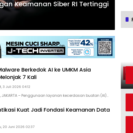
ngan Keamanan Siber RI Tertinggi
alware Berkedok AI ke UMKM Asia
elonjak 7 Kali
, 3 Juli 2026 04:12
D, JAKARTA – Penggunaan layanan kecerdasan buatan (AI)…
ntikasi Kuat Jadi Fondasi Keamanan Data
, 20 Juni 2026 02:37