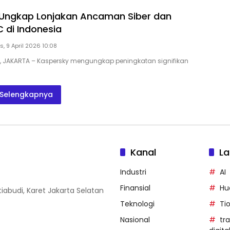
 Ungkap Lonjakan Ancaman Siber dan
 di Indonesia
, 9 April 2026 10:08
D, JAKARTA – Kaspersky mengungkap peningkatan signifikan
Selengkapnya
Kanal
La
Industri
AI
Finansial
Hu
iabudi, Karet Jakarta Selatan
Teknologi
Ti
Nasional
tr