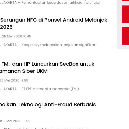
, JAKARTA — Pemanfaatan kecerdasan artifisial (artificial
 Serangan NFC di Ponsel Android Melonjak
 2026
, 25 Mei 2026 16:45
D, JAKARTA — Kaspersky melaporkan lonjakan signifikan
 FMI, dan HP Luncurkan SecBox untuk
eamanan Siber UKM
 23 Mei 2026 19:55
, JAKARTA — PT FPT Metrodata Indonesia (FMI),…
nalkan Teknologi Anti-Fraud Berbasis
t, 8 Mei 2026 19:52