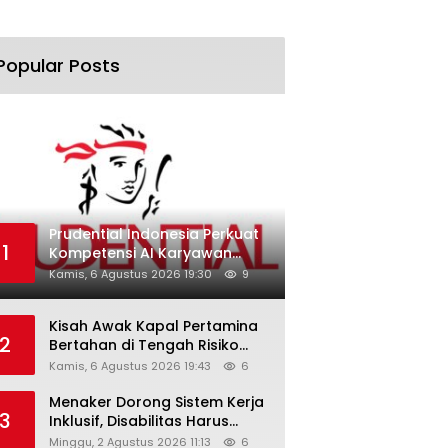
Popular Posts
Prudential Indonesia Perkuat
1
Kompetensi AI Karyawan
Lewat AI Week
Kamis, 6 Agustus 2026 19:30
9
Kisah Awak Kapal Pertamina
2
Bertahan di Tengah Risiko
Pelayaran Selat Hormuz
Kamis, 6 Agustus 2026 19:43
6
Menaker Dorong Sistem Kerja
3
Inklusif, Disabilitas Harus
Dapat Kesempatan Setara
Minggu, 2 Agustus 2026 11:13
6