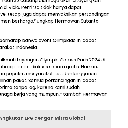
n dari 32 cabang olahraga akan ditayangkan
jam di Vidio. Pemirsa tidak hanya dapat
ve, tetapi juga dapat menyaksikan pertandingan
omen berharga,” ungkap Hermawan Sutanto,
 berharap bahwa event Olimpiade ini dapat
arakat Indonesia.
kmati tayangan Olympic Games Paris 2024 di
hraga dapat diakses secara gratis. Namun,
an populer, masyarakat bisa berlangganan
lihan paket. Semua pertandingan ini dapat
 prima tanpa lag, karena kami sudah
tenaga kerja yang mumpuni,” tambah Hermawan
s Angkutan LPG dengan Mitra Global