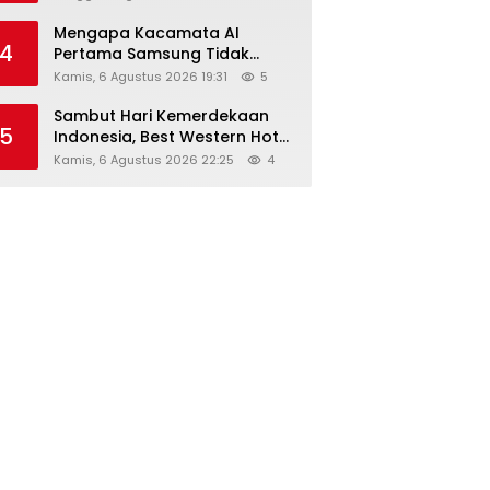
Mengapa Kacamata AI
4
Pertama Samsung Tidak
Dibekali Layar?
Kamis, 6 Agustus 2026 19:31
5
Sambut Hari Kemerdekaan
5
Indonesia, Best Western Hotel
Hadirkan The Freedom Stay
Kamis, 6 Agustus 2026 22:25
4
Diskon Hingga 45%