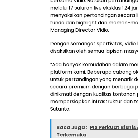
bersama Vidio. Ratusan pertandinga
melalui 17 saluran live eksklusif 24 
menyaksikan pertandingan secara li
tunda dan highlight dari momen-m
Managing Director Vidio.
Dengan semangat sportivitas, Vidio
disaksikan oleh semua lapisan masy
“Ada banyak kemudahan dalam meni
platform kami. Beberapa cabang ola
untuk pertandingan yang menarik d
secara premium dengan berbagai pi
dinikmati dengan kualitas tontonan
mempersiapkan infrastruktur dan 
Sutanto.
Baca Juga :
PIS Perkuat Bisni
Terkemuka