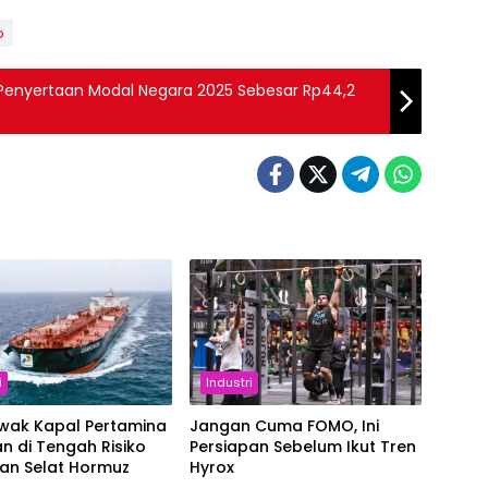
o
an Penyertaan Modal Negara 2025 Sebesar Rp44,2
i
Industri
Awak Kapal Pertamina
Jangan Cuma FOMO, Ini
n di Tengah Risiko
Persiapan Sebelum Ikut Tren
ran Selat Hormuz
Hyrox