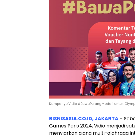
Kampanye Vidio #BawaPulangMedali untuk Olympi
BISNISASIA.CO.ID, JAKARTA
– Seba
Games Paris 2024, Vidio menjadi sa
menyiarkan ajang multi-olahraga int