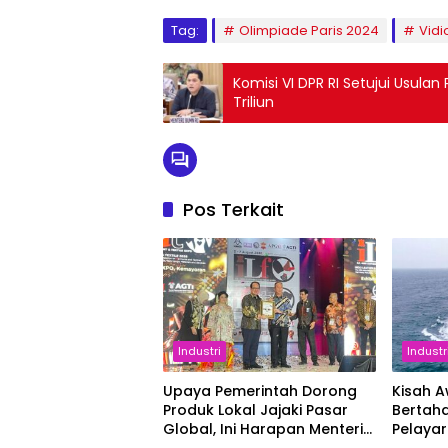
Tag:
Olimpiade Paris 2024
Vidi
Komisi VI DPR RI Setujui Usul
Triliun
Pos Terkait
Industri
Industr
Upaya Pemerintah Dorong
Kisah 
Produk Lokal Jajaki Pasar
Bertaha
Global, Ini Harapan Menteri
Pelaya