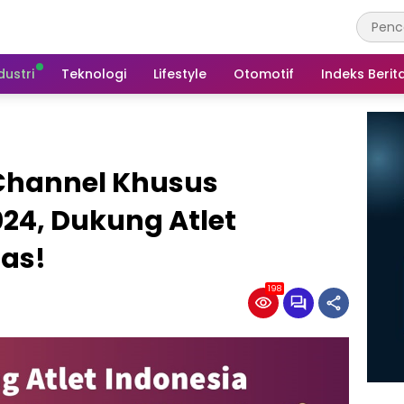
dustri
Teknologi
Lifestyle
Otomotif
Indeks Berit
 Channel Khusus
024, Dukung Atlet
mas!
198