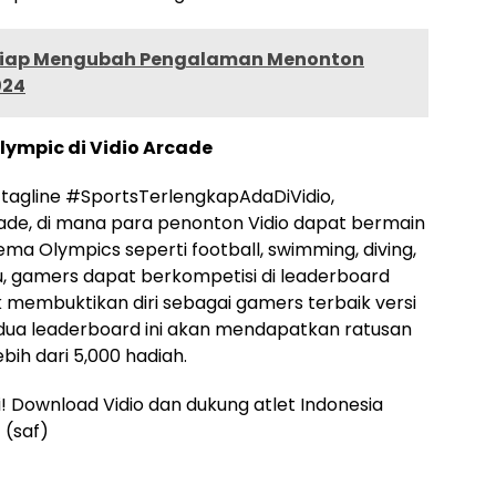
 Siap Mengubah Pengalaman Menonton
024
ympic di Vidio Arcade
 tagline #SportsTerlengkapAdaDiVidio,
rcade, di mana para penonton Vidio dapat bermain
a Olympics seperti football, swimming, diving,
 itu, gamers dapat berkompetisi di leaderboard
k membuktikan diri sebagai gamers terbaik versi
dua leaderboard ini akan mendapatkan ratusan
ebih dari 5,000 hadiah.
! Download Vidio dan dukung atlet Indonesia
 (saf)