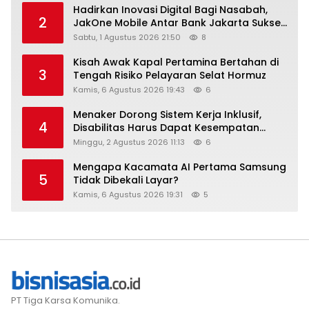
Hadirkan Inovasi Digital Bagi Nasabah,
2
JakOne Mobile Antar Bank Jakarta Sukses
Raih Digital Excellence Awards 2026
Sabtu, 1 Agustus 2026 21:50
8
Kisah Awak Kapal Pertamina Bertahan di
3
Tengah Risiko Pelayaran Selat Hormuz
Kamis, 6 Agustus 2026 19:43
6
Menaker Dorong Sistem Kerja Inklusif,
4
Disabilitas Harus Dapat Kesempatan
Setara
Minggu, 2 Agustus 2026 11:13
6
Mengapa Kacamata AI Pertama Samsung
5
Tidak Dibekali Layar?
Kamis, 6 Agustus 2026 19:31
5
PT Tiga Karsa Komunika.