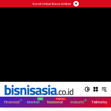
Langsung
×
Scroll Untuk Baca Artikel
ke
konten
Finansial
Market
Nasional
Industri
Teknologi