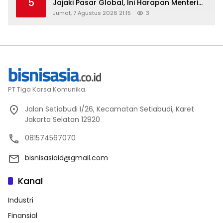
5
Jajaki Pasar Global, Ini Harapan Menteri
Perindustrian RI Lewat ILT dan IGT Expo
Jumat, 7 Agustus 2026 21:15
3
2026
PT Tiga Karsa Komunika.
Jalan Setiabudi I/26, Kecamatan Setiabudi, Karet
Jakarta Selatan 12920
081574567070
bisnisasiaid@gmail.com
Kanal
Industri
Finansial