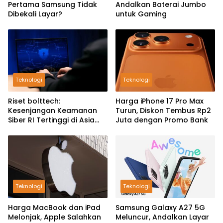
Pertama Samsung Tidak
Andalkan Baterai Jumbo
Dibekali Layar?
untuk Gaming
Teknologi
Teknologi
Riset bolttech:
Harga iPhone 17 Pro Max
Kesenjangan Keamanan
Turun, Diskon Tembus Rp2
Siber RI Tertinggi di Asia
Juta dengan Promo Bank
Pasifik
Teknologi
Teknologi
Harga MacBook dan iPad
Samsung Galaxy A27 5G
Melonjak, Apple Salahkan
Meluncur, Andalkan Layar