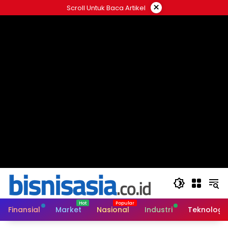
Langsung
×
Scroll Untuk Baca Artikel
ke
konten
Finansial
Market
Nasional
Industri
Teknologi