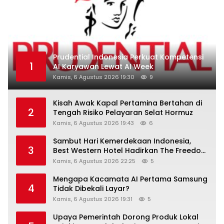
Prudential Indonesia Perkuat Kompetensi
1
AI Karyawan Lewat AI Week
Kamis, 6 Agustus 2026 19:30
9
Kisah Awak Kapal Pertamina Bertahan di
2
Tengah Risiko Pelayaran Selat Hormuz
Kamis, 6 Agustus 2026 19:43
6
Sambut Hari Kemerdekaan Indonesia,
3
Best Western Hotel Hadirkan The Freedom
Stay Diskon Hingga 45%
Kamis, 6 Agustus 2026 22:25
5
Mengapa Kacamata AI Pertama Samsung
4
Tidak Dibekali Layar?
Kamis, 6 Agustus 2026 19:31
5
Upaya Pemerintah Dorong Produk Lokal