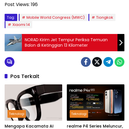
Post Views:
196
Tag:
Mobile World Congress (MWC)
Tiongkok
Xiaomi 14
NORAD Kirim Jet Tempur Periksa Temuan
Balon di Ketinggian 13 Kilometer
Pos Terkait
Teknologi
Teknologi
Mengapa Kacamata AI
realme P4 Series Meluncur,