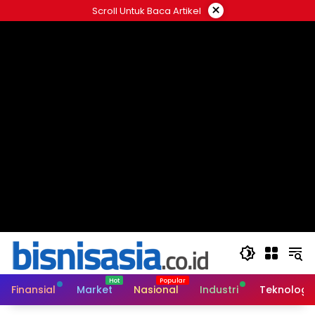
Langsung
×
Scroll Untuk Baca Artikel
ke
konten
Finansial
Market
Nasional
Industri
Teknologi