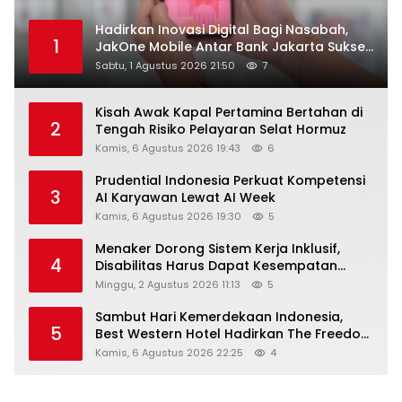
Hadirkan Inovasi Digital Bagi Nasabah,
1
JakOne Mobile Antar Bank Jakarta Sukses
Raih Digital Excellence Awards 2026
Sabtu, 1 Agustus 2026 21:50
7
Kisah Awak Kapal Pertamina Bertahan di
2
Tengah Risiko Pelayaran Selat Hormuz
Kamis, 6 Agustus 2026 19:43
6
Prudential Indonesia Perkuat Kompetensi
3
AI Karyawan Lewat AI Week
Kamis, 6 Agustus 2026 19:30
5
Menaker Dorong Sistem Kerja Inklusif,
4
Disabilitas Harus Dapat Kesempatan
Setara
Minggu, 2 Agustus 2026 11:13
5
Sambut Hari Kemerdekaan Indonesia,
5
Best Western Hotel Hadirkan The Freedom
Stay Diskon Hingga 45%
Kamis, 6 Agustus 2026 22:25
4