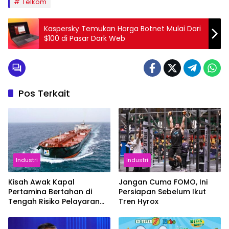
Telkom
Kaspersky Temukan Harga Botnet Mulai Dari
$100 di Pasar Dark Web
Pos Terkait
Industri
Industri
Kisah Awak Kapal
Jangan Cuma FOMO, Ini
Pertamina Bertahan di
Persiapan Sebelum Ikut
Tengah Risiko Pelayaran
Tren Hyrox
Selat Hormuz