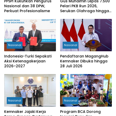
PPSPI Kukuhkan Pengurus
Gus Muhaimin Lepas 7.500
Nasional dan 38 DPW,
Pelari PKB Run 2026,
Perkuat Profesionalisme
Serukan Olahraga hingga
Tingkat Kabupaten
Nasional
Nasional
Indonesia-Turki Sepakati
Pendaftaran MagangHub
Aksi Ketenagakerjaan
Kemnaker Dibuka hingga
2026–2027
28 Juli 2026
Nasional
Nasional
Kemnaker Jajaki Kerja
Program BCA Dorong