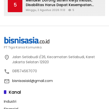
Menaker Dorong Sistem Kerja Inklusif,
5
Disabilitas Harus Dapat Kesempatan
Setara
Minggu, 2 Agustus 2026 11:13
5
PT Tiga Karsa Komunika.
Jalan Setiabudi I/26, Kecamatan Setiabudi, Karet
Jakarta Selatan 12920
081574567070
bisnisasiaid@gmail.com
Kanal
Industri
Finansial