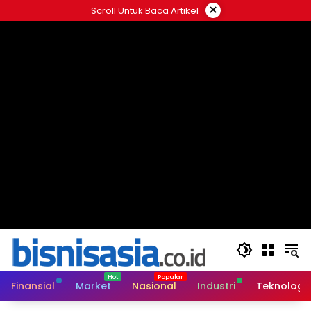
Langsung
×
Scroll Untuk Baca Artikel
ke
konten
Finansial
Market
Nasional
Industri
Teknologi