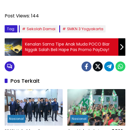
Post Views:
144
Tag:
Sekolah Damai
SMKN 3 Yogyakarta
Kenalan Sama Tipe Anak Muda POCO Biar
Nggak Salah Beli Hape Pas Promo PayDay!
Pos Terkait
Nasional
Nasional