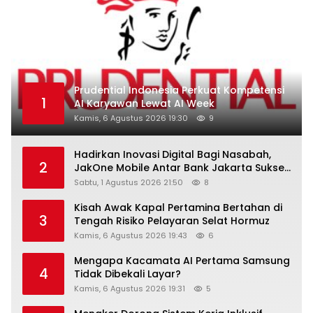
Prudential Indonesia Perkuat Kompetensi
1
AI Karyawan Lewat AI Week
Kamis, 6 Agustus 2026 19:30
9
Hadirkan Inovasi Digital Bagi Nasabah,
2
JakOne Mobile Antar Bank Jakarta Sukses
Raih Digital Excellence Awards 2026
Sabtu, 1 Agustus 2026 21:50
8
Kisah Awak Kapal Pertamina Bertahan di
3
Tengah Risiko Pelayaran Selat Hormuz
Kamis, 6 Agustus 2026 19:43
6
Mengapa Kacamata AI Pertama Samsung
4
Tidak Dibekali Layar?
Kamis, 6 Agustus 2026 19:31
5