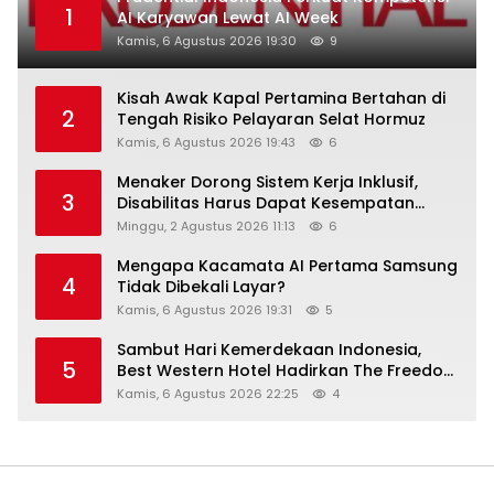
1
AI Karyawan Lewat AI Week
Kamis, 6 Agustus 2026 19:30
9
Kisah Awak Kapal Pertamina Bertahan di
2
Tengah Risiko Pelayaran Selat Hormuz
Kamis, 6 Agustus 2026 19:43
6
Menaker Dorong Sistem Kerja Inklusif,
3
Disabilitas Harus Dapat Kesempatan
Setara
Minggu, 2 Agustus 2026 11:13
6
Mengapa Kacamata AI Pertama Samsung
4
Tidak Dibekali Layar?
Kamis, 6 Agustus 2026 19:31
5
Sambut Hari Kemerdekaan Indonesia,
5
Best Western Hotel Hadirkan The Freedom
Stay Diskon Hingga 45%
Kamis, 6 Agustus 2026 22:25
4