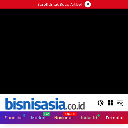
Langsung
×
Scroll Untuk Baca Artikel
ke
konten
Finansial
Market
Nasional
Industri
Teknologi