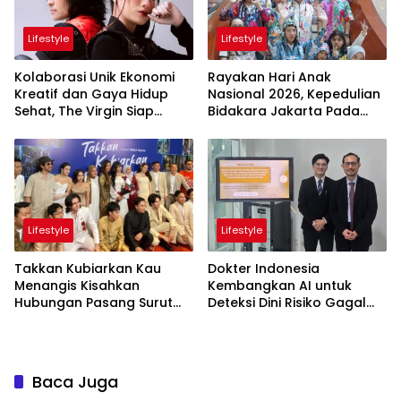
Lifestyle
Lifestyle
Kolaborasi Unik Ekonomi
Rayakan Hari Anak
Kreatif dan Gaya Hidup
Nasional 2026, Kepedulian
Sehat, The Virgin Siap
Bidakara Jakarta Pada
Meriahkan Panggung
Tumbuh Kembang Anak
LokaryaFest 2026
Lewat Acara Where Hope
Begins
Lifestyle
Lifestyle
Takkan Kubiarkan Kau
Dokter Indonesia
Menangis Kisahkan
Kembangkan AI untuk
Hubungan Pasang Surut
Deteksi Dini Risiko Gagal
Orangtua dan Anak
Jantung
Baca Juga