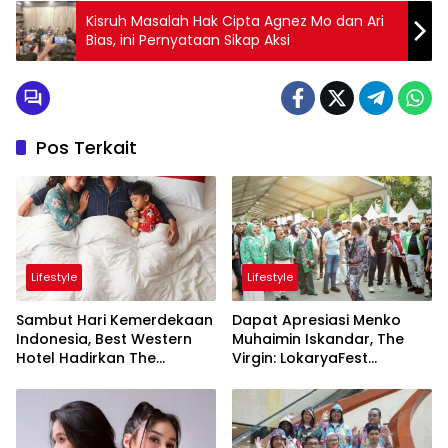
Kisruh Masalah Hak Cipta Agnez Mo dan Ari
Bias, ini Pernyataan Sikap Aksi
Pos Terkait
Lifestyle
Lifestyle
Sambut Hari Kemerdekaan
Dapat Apresiasi Menko
Indonesia, Best Western
Muhaimin Iskandar, The
Hotel Hadirkan The
Virgin: LokaryaFest
Freedom Stay Diskon
Panggung Keren Sukses
Hingga 45%
Pertemukan Kolaborasi
Apik