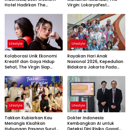
Hotel Hadirkan The
Virgin: LokaryaFest
Freedom Stay Diskon
Panggung Keren Sukses
Hingga 45%
Pertemukan Kolaborasi
Apik
Lifestyle
Lifestyle
Kolaborasi Unik Ekonomi
Rayakan Hari Anak
Kreatif dan Gaya Hidup
Nasional 2026, Kepedulian
Sehat, The Virgin Siap
Bidakara Jakarta Pada
Meriahkan Panggung
Tumbuh Kembang Anak
LokaryaFest 2026
Lewat Acara Where Hope
Begins
Lifestyle
Lifestyle
Takkan Kubiarkan Kau
Dokter Indonesia
Menangis Kisahkan
Kembangkan AI untuk
Hubungan Pasang Surut
Deteksi Dini Risiko Gagal