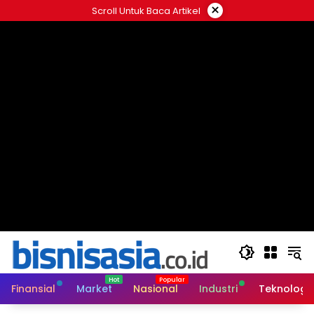
Langsung
×
Scroll Untuk Baca Artikel
ke
konten
Finansial
Market
Nasional
Industri
Teknologi