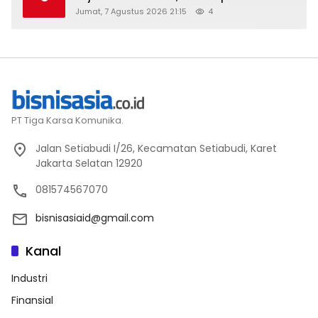
Perindustrian RI Lewat ILT dan IGT Expo
Jumat, 7 Agustus 2026 21:15
4
2026
PT Tiga Karsa Komunika.
Jalan Setiabudi I/26, Kecamatan Setiabudi, Karet
Jakarta Selatan 12920
081574567070
bisnisasiaid@gmail.com
Kanal
Industri
Finansial