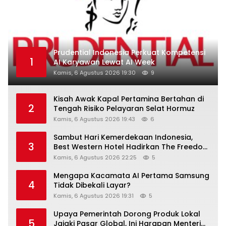
Prudential Indonesia Perkuat Kompetensi
1
AI Karyawan Lewat AI Week
Kamis, 6 Agustus 2026 19:30
9
Kisah Awak Kapal Pertamina Bertahan di
2
Tengah Risiko Pelayaran Selat Hormuz
Kamis, 6 Agustus 2026 19:43
6
Sambut Hari Kemerdekaan Indonesia,
3
Best Western Hotel Hadirkan The Freedom
Stay Diskon Hingga 45%
Kamis, 6 Agustus 2026 22:25
5
Mengapa Kacamata AI Pertama Samsung
4
Tidak Dibekali Layar?
Kamis, 6 Agustus 2026 19:31
5
Upaya Pemerintah Dorong Produk Lokal
5
Jajaki Pasar Global, Ini Harapan Menteri