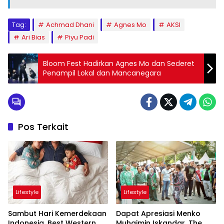
Tag:
Achmad Dhani
Agnes Mo
AKSI
Ari Bias
Piyu Padi
Bloom Fest Hadirkan Agnes Mo dan Sederet
Penampil Lokal dan Mancanegara
Pos Terkait
Lifestyle
Lifestyle
Sambut Hari Kemerdekaan
Dapat Apresiasi Menko
Indonesia, Best Western
Muhaimin Iskandar, The