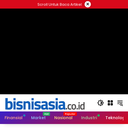
Langsung
×
Scroll Untuk Baca Artikel
ke
konten
Finansial
Market
Nasional
Industri
Teknologi