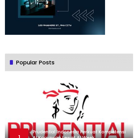
Popular Posts
Prudential Indonesia Perkuat Kompetensi
1
AI Karyawan Lewat AI Week