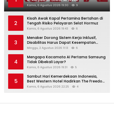
Kamis, 6 Agustus 2026 19:30
9
Kisah Awak Kapal Pertamina Bertahan di
2
Tengah Risiko Pelayaran Selat Hormuz
Kamis, 6 Agustus 2026 19:43
6
Menaker Dorong Sistem Kerja Inklusif,
3
Disabilitas Harus Dapat Kesempatan
Setara
Minggu, 2 Agustus 2026 11:13
6
Mengapa Kacamata AI Pertama Samsung
4
Tidak Dibekali Layar?
Kamis, 6 Agustus 2026 19:31
5
Sambut Hari Kemerdekaan Indonesia,
5
Best Western Hotel Hadirkan The Freedom
Stay Diskon Hingga 45%
Kamis, 6 Agustus 2026 22:25
4