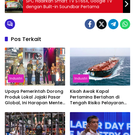
SPC Hadirkan Smart TV ST65X, Google TV
dengan Built-in Soundbar Pertama
Pos Terkait
Industri
Industri
Upaya Pemerintah Dorong
Kisah Awak Kapal
Produk Lokal Jajaki Pasar
Pertamina Bertahan di
Global, Ini Harapan Menteri
Tengah Risiko Pelayaran
Perindustrian RI Lewat ILT
Selat Hormuz
dan IGT Expo 2026