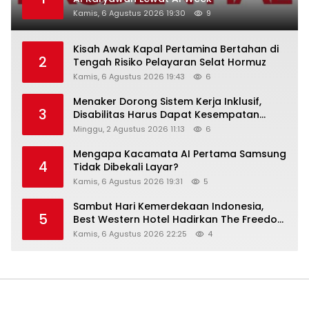
Kamis, 6 Agustus 2026 19:30
9
Kisah Awak Kapal Pertamina Bertahan di
2
Tengah Risiko Pelayaran Selat Hormuz
Kamis, 6 Agustus 2026 19:43
6
Menaker Dorong Sistem Kerja Inklusif,
3
Disabilitas Harus Dapat Kesempatan
Setara
Minggu, 2 Agustus 2026 11:13
6
Mengapa Kacamata AI Pertama Samsung
4
Tidak Dibekali Layar?
Kamis, 6 Agustus 2026 19:31
5
Sambut Hari Kemerdekaan Indonesia,
5
Best Western Hotel Hadirkan The Freedom
Stay Diskon Hingga 45%
Kamis, 6 Agustus 2026 22:25
4