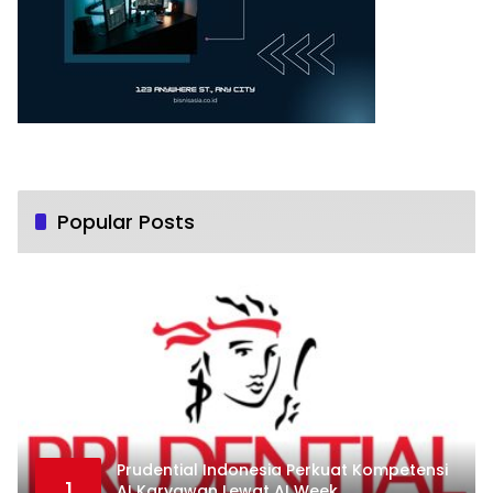
Popular Posts
Prudential Indonesia Perkuat Kompetensi
1
AI Karyawan Lewat AI Week