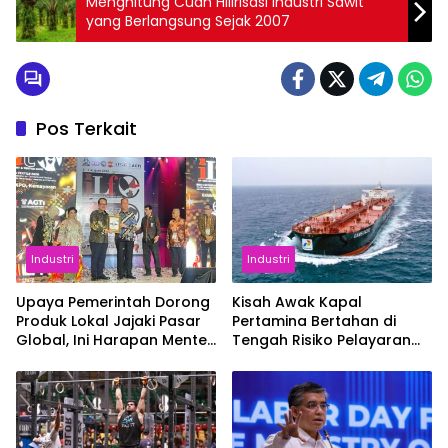
Menghitung Cuan Hilirisasi Industri Sawit
yang Berlangsung Sejak 2007
Pos Terkait
Industri
Industri
Upaya Pemerintah Dorong
Kisah Awak Kapal
Produk Lokal Jajaki Pasar
Pertamina Bertahan di
Global, Ini Harapan Menteri
Tengah Risiko Pelayaran
Perindustrian RI Lewat ILT
Selat Hormuz
dan IGT Expo 2026