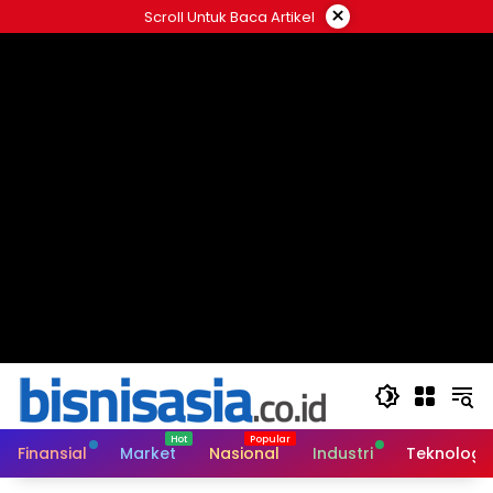
Langsung
×
Scroll Untuk Baca Artikel
ke
konten
Finansial
Market
Nasional
Industri
Teknologi