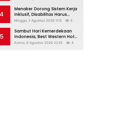
Menaker Dorong Sistem Kerja
4
Inklusif, Disabilitas Harus
Dapat Kesempatan Setara
Minggu, 2 Agustus 2026 11:13
5
Sambut Hari Kemerdekaan
5
Indonesia, Best Western Hotel
Hadirkan The Freedom Stay
Kamis, 6 Agustus 2026 22:25
4
Diskon Hingga 45%