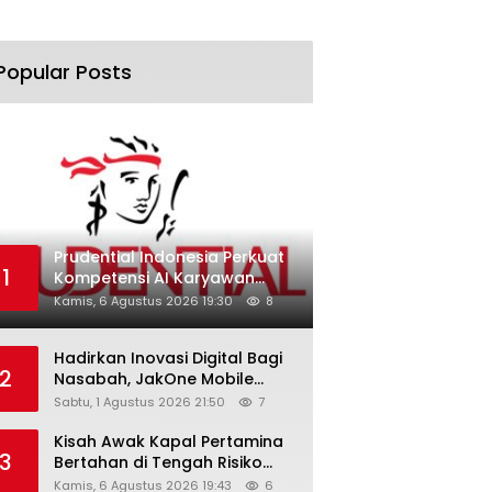
Popular Posts
Prudential Indonesia Perkuat
1
Kompetensi AI Karyawan
Lewat AI Week
Kamis, 6 Agustus 2026 19:30
8
Hadirkan Inovasi Digital Bagi
2
Nasabah, JakOne Mobile
Antar Bank Jakarta Sukses
Sabtu, 1 Agustus 2026 21:50
7
Raih Digital Excellence
Awards 2026
Kisah Awak Kapal Pertamina
3
Bertahan di Tengah Risiko
Pelayaran Selat Hormuz
Kamis, 6 Agustus 2026 19:43
6