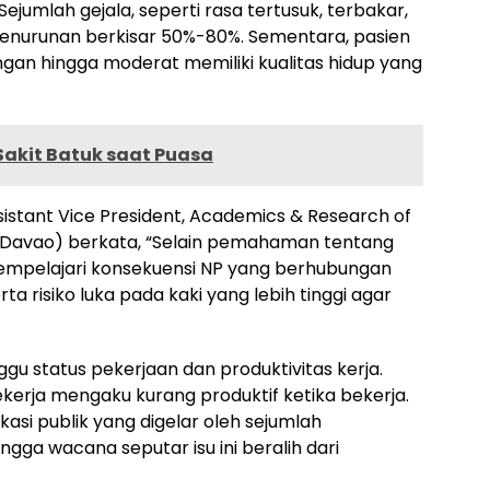
Sejumlah gejala, seperti rasa tertusuk, terbakar,
penurunan berkisar 50%-80%. Sementara, pasien
ingan hingga moderat memiliki kualitas hidup yang
Sakit Batuk saat Puasa
sistant Vice President, Academics & Research of
ty Davao) berkata, “Selain pemahaman tentang
mempelajari konsekuensi NP yang berhubungan
ta risiko luka pada kaki yang lebih tinggi agar
u status pekerjaan dan produktivitas kerja.
erja mengaku kurang produktif ketika bekerja.
si publik yang digelar oleh sejumlah
gga wacana seputar isu ini beralih dari