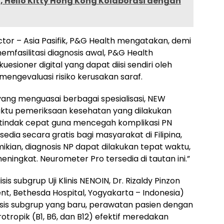
, Hello Kitty Hong Kong Kolaborasi dengan
ctor – Asia Pasifik, P&G Health mengatakan, demi
fasilitasi diagnosis awal, P&G Health
sioner digital yang dapat diisi sendiri oleh
mengevaluasi risiko kerusakan saraf.
yang menguasai berbagai spesialisasi, NEW
tu pemeriksaan kesehatan yang dilakukan
tindak cepat guna mencegah komplikasi PN
sedia secara gratis bagi masyarakat di Filipina,
ikian, diagnosis NP dapat dilakukan tepat waktu,
ingkat. Neurometer Pro tersedia di tautan ini.”
s subgrup Uji Klinis NENOIN, Dr. Rizaldy Pinzon
nt, Bethesda Hospital, Yogyakarta – Indonesia)
isis subgrup yang baru, perawatan pasien dengan
otropik (B1, B6, dan B12) efektif meredakan