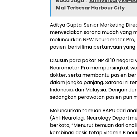
Baca Juga :
Anniversary ke-50
Mal Terbesar Harbour City
Aditya Gupta, Senior Marketing Dire
menyediakan sarana mudah yang mem
meluncurkan NEW Neurometer Pro, kue
pasien, berisi lima pertanyaan yang 
Disusun para pakar NP di 10 negara 
Neurometer Pro mempersingkat wak
dokter, serta membantu pasien ber
dalam jangka panjang. Sarana ini ter
Indonesia, dan Malaysia. Dengan dem
sedangkan perawatan pasien pun men
Meluncurkan temuan BARU dari analisi
(Ahli Neurologi, Neurology Departme
berkata, “Menurut temuan dari anal
kombinasi dosis tetap vitamin B neur