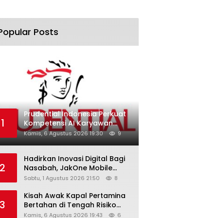
Popular Posts
Prudential Indonesia Perkuat
1
Kompetensi AI Karyawan
Lewat AI Week
Kamis, 6 Agustus 2026 19:30
9
Hadirkan Inovasi Digital Bagi
2
Nasabah, JakOne Mobile
Antar Bank Jakarta Sukses
Sabtu, 1 Agustus 2026 21:50
8
Raih Digital Excellence
Awards 2026
Kisah Awak Kapal Pertamina
3
Bertahan di Tengah Risiko
Pelayaran Selat Hormuz
Kamis, 6 Agustus 2026 19:43
6