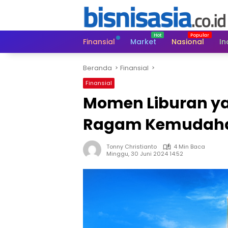
Langsung
ke
konten
Finansial
Market
Nasional
In
Beranda
Finansial
Finansial
Momen Liburan y
Ragam Kemudahan
Tonny Christianto
4 Min Baca
Minggu, 30 Juni 2024 14:52