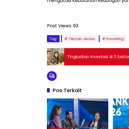
mengatasi kebutuhan keuangan yan
Post Views:
93
Tag:
Teman Jenius
travelling
Tingkatkan Investasi di 3 Sek
Pos Terkait