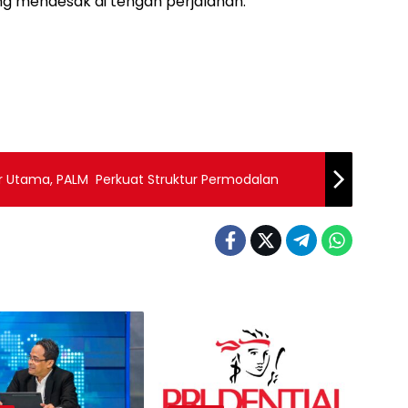
g mendesak di tengah perjalanan.
tor Utama, PALM Perkuat Struktur Permodalan