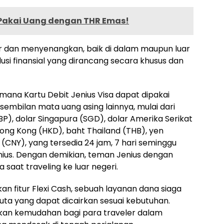
 Pakai Uang dengan THR Emas!
 dan menyenangkan, baik di dalam maupun luar
lusi finansial yang dirancang secara khusus dan
 mana Kartu Debit Jenius Visa dapat dipakai
embilan mata uang asing lainnya, mulai dari
BP), dolar Singapura (SGD), dolar Amerika Serikat
 Hong Kong (HKD), baht Thailand (THB), yen
(CNY), yang tersedia 24 jam, 7 hari seminggu
Jenius. Dengan demikian, teman Jenius dengan
aat traveling ke luar negeri.
n fitur Flexi Cash, sebuah layanan dana siaga
juta yang dapat dicairkan sesuai kebutuhan.
kan kemudahan bagi para traveler dalam