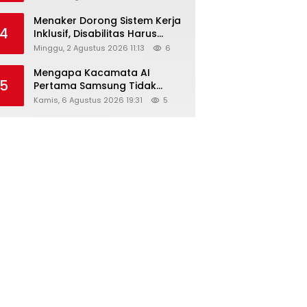
Menaker Dorong Sistem Kerja
4
Inklusif, Disabilitas Harus
Dapat Kesempatan Setara
Minggu, 2 Agustus 2026 11:13
6
Mengapa Kacamata AI
5
Pertama Samsung Tidak
Dibekali Layar?
Kamis, 6 Agustus 2026 19:31
5