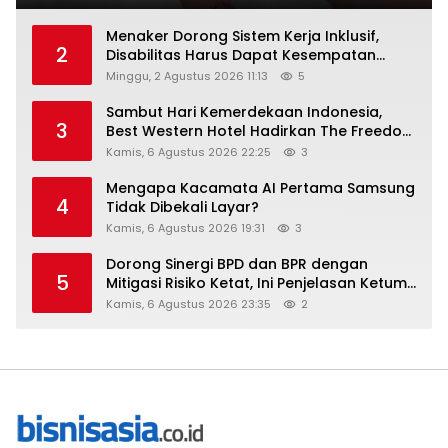
Menaker Dorong Sistem Kerja Inklusif,
2
Disabilitas Harus Dapat Kesempatan
Setara
Minggu, 2 Agustus 2026 11:13
5
Sambut Hari Kemerdekaan Indonesia,
3
Best Western Hotel Hadirkan The Freedom
Stay Diskon Hingga 45%
Kamis, 6 Agustus 2026 22:25
3
Mengapa Kacamata AI Pertama Samsung
4
Tidak Dibekali Layar?
Kamis, 6 Agustus 2026 19:31
3
Dorong Sinergi BPD dan BPR dengan
5
Mitigasi Risiko Ketat, Ini Penjelasan Ketum
Asbanda
Kamis, 6 Agustus 2026 23:35
2