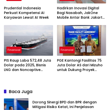
Prudential Indonesia
Hadirkan Inovasi Digital
Perkuat Kompetensi AI
Bagi Nasabah, JakOne
Karyawan Lewat AI Week
Mobile Antar Bank Jakarta
Sukses Raih Digital
Excellence Awards 2026
Finansial
Finansial
PIS Raup Laba 572,48 Juta
PGE Kantongi Fasilitas 75
Dolar pada 2025, Bisnis
Juta Dolar AS dari Mizuho
LNG dan Noncaptive
untuk Dukung Proyek
Tumbuh
Panas Bumi
Baca Juga
Dorong Sinergi BPD dan BPR dengan
Mitigasi Risiko Ketat, Ini Penjelasan