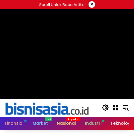
Langsung
×
Scroll Untuk Baca Artikel
ke
konten
Finansial
Market
Nasional
Industri
Teknologi