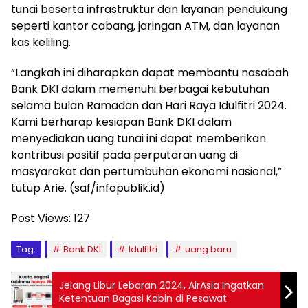
tunai beserta infrastruktur dan layanan pendukung
seperti kantor cabang, jaringan ATM, dan layanan
kas keliling.
“Langkah ini diharapkan dapat membantu nasabah
Bank DKI dalam memenuhi berbagai kebutuhan
selama bulan Ramadan dan Hari Raya Idulfitri 2024.
Kami berharap kesiapan Bank DKI dalam
menyediakan uang tunai ini dapat memberikan
kontribusi positif pada perputaran uang di
masyarakat dan pertumbuhan ekonomi nasional,”
tutup Arie. (saf/infopublik.id)
Post Views:
127
Tag:
Bank DKI
Idulfitri
uang baru
Jelang Libur Lebaran 2024, AirAsia Ingatkan
Ketentuan Bagasi Kabin di Pesawat