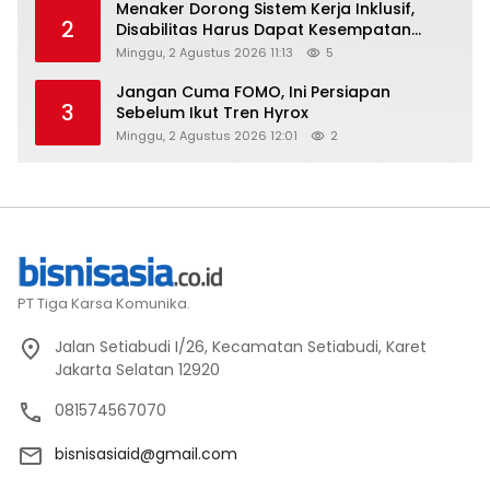
Menaker Dorong Sistem Kerja Inklusif,
2
Disabilitas Harus Dapat Kesempatan
Setara
Minggu, 2 Agustus 2026 11:13
5
Jangan Cuma FOMO, Ini Persiapan
3
Sebelum Ikut Tren Hyrox
Minggu, 2 Agustus 2026 12:01
2
PT Tiga Karsa Komunika.
Jalan Setiabudi I/26, Kecamatan Setiabudi, Karet
Jakarta Selatan 12920
081574567070
bisnisasiaid@gmail.com