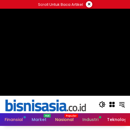
Langsung
×
Scroll Untuk Baca Artikel
ke
konten
Finansial
Market
Nasional
Industri
Teknologi