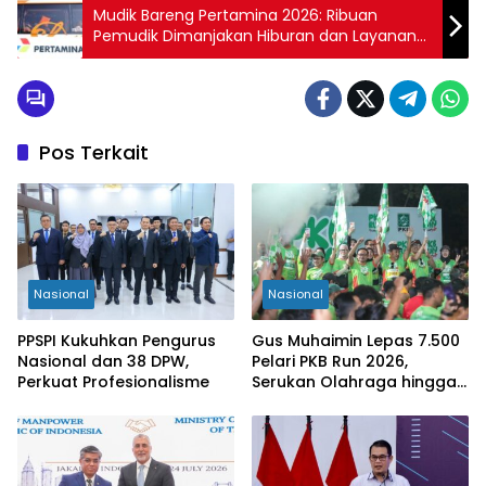
Mudik Bareng Pertamina 2026: Ribuan
Pemudik Dimanjakan Hiburan dan Layanan
Gratis
Pos Terkait
Nasional
Nasional
PPSPI Kukuhkan Pengurus
Gus Muhaimin Lepas 7.500
Nasional dan 38 DPW,
Pelari PKB Run 2026,
Perkuat Profesionalisme
Serukan Olahraga hingga
Tingkat Kabupaten