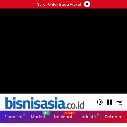
Langsung
×
Scroll Untuk Baca Artikel
ke
konten
Finansial
Market
Nasional
Industri
Teknologi