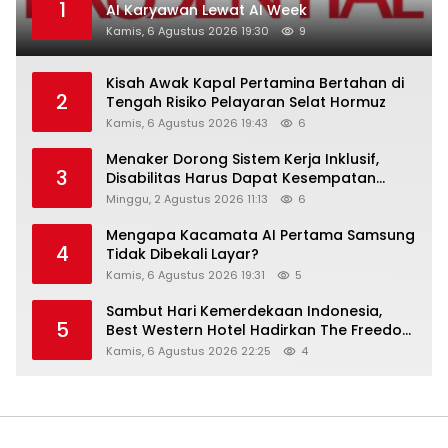
1
AI Karyawan Lewat AI Week
Kamis, 6 Agustus 2026 19:30
9
Kisah Awak Kapal Pertamina Bertahan di
2
Tengah Risiko Pelayaran Selat Hormuz
Kamis, 6 Agustus 2026 19:43
6
Menaker Dorong Sistem Kerja Inklusif,
3
Disabilitas Harus Dapat Kesempatan
Setara
Minggu, 2 Agustus 2026 11:13
6
Mengapa Kacamata AI Pertama Samsung
4
Tidak Dibekali Layar?
Kamis, 6 Agustus 2026 19:31
5
Sambut Hari Kemerdekaan Indonesia,
5
Best Western Hotel Hadirkan The Freedom
Stay Diskon Hingga 45%
Kamis, 6 Agustus 2026 22:25
4