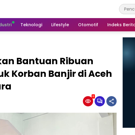
dustri
Teknologi
Lifestyle
Otomotif
Indeks Berit
rkan Bantuan Ribuan
uk Korban Banjir di Aceh
ara
8