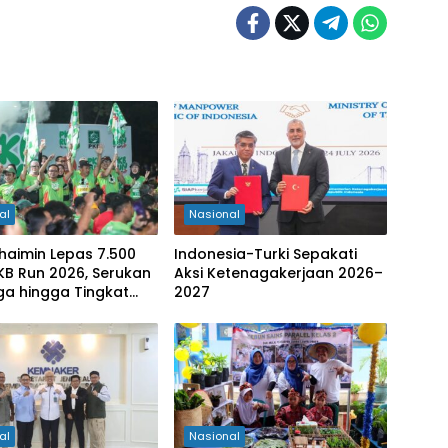
al
Nasional
haimin Lepas 7.500
Indonesia-Turki Sepakati
PKB Run 2026, Serukan
Aksi Ketenagakerjaan 2026–
ga hingga Tingkat
2027
ten
al
Nasional