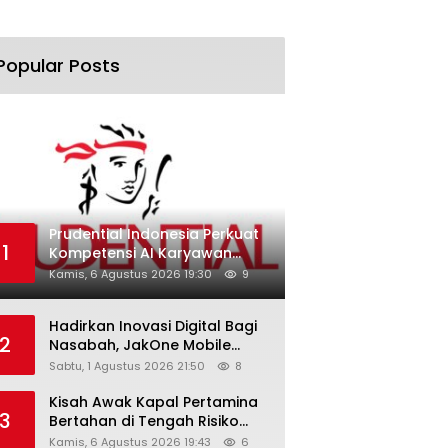
Popular Posts
Prudential Indonesia Perkuat
1
Kompetensi AI Karyawan
Lewat AI Week
Kamis, 6 Agustus 2026 19:30
9
Hadirkan Inovasi Digital Bagi
2
Nasabah, JakOne Mobile
Antar Bank Jakarta Sukses
Sabtu, 1 Agustus 2026 21:50
8
Raih Digital Excellence
Awards 2026
Kisah Awak Kapal Pertamina
3
Bertahan di Tengah Risiko
Pelayaran Selat Hormuz
Kamis, 6 Agustus 2026 19:43
6