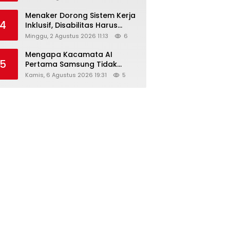
Menaker Dorong Sistem Kerja
4
Inklusif, Disabilitas Harus
Dapat Kesempatan Setara
Minggu, 2 Agustus 2026 11:13
6
Mengapa Kacamata AI
5
Pertama Samsung Tidak
Dibekali Layar?
Kamis, 6 Agustus 2026 19:31
5