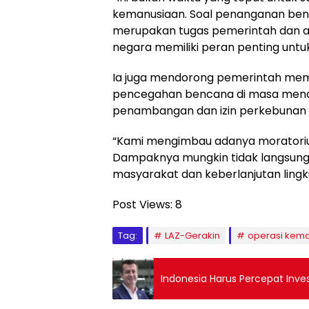
kemanusiaan. Soal penanganan benc
merupakan tugas pemerintah dan apar
negara memiliki peran penting untu
Ia juga mendorong pemerintah mem
pencegahan bencana di masa mend
penambangan dan izin perkebunan d
“Kami mengimbau adanya moratori
Dampaknya mungkin tidak langsung 
masyarakat dan keberlanjutan lingk
Post Views:
8
Tag:
LAZ-Gerakin
operasi kem
Indonesia Harus Percepat Invest