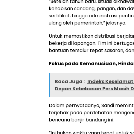
“Setelah tahun baru, situasi dikhaw
kehabisan sandang, pangan, dan d
sertifikat, hingga administrasi penti
ulang oleh pemerintah,” jelasnya.
Untuk memastikan distribusi berjala
bekerja di lapangan. Tim ini bert
bantuan tersalur tepat sasaran, d
Fokus pada Kemanusiaan, Hinda
Baca Juga :
Indeks Keselamat
Depan Kebebasan Pers Masih 
Dalam pernyataanya, Sandi meminta
terjebak pada perdebatan mengenai
bencana banjir bandang ini.
“Ini bukan waktu yang tepat untuk sa